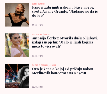
BURNE REAKCIJE
Fanovi zabrinuti nakon objave novog
spota Ariane Grande: "Nadamo se da je
dobro"
03. 08. 2026.
INTERVJU ZA ŽENE.BA
Antonija Čerkez otvorila dušu o ljubavi,
izdaji i uspjehu: "Malo je ljudi kojima
možete vjerovati"
05. 08. 2026.
TALENT, ELEGANCIJA, OSMIJEH
Ovo je žena o kojoj svi pričaju nakon
Merlinovih koncerata na Koševu
02. 08. 2026.