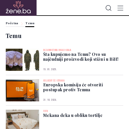
Početna
Temu
Temu
BIZARNOSTIMA NIKAD KRAJA
Šta kupujemo na Temu? Ovo su
najčudniji proizvodi koji stižu i u BiH!
15. 01. 2025.
USLIJEDIT ĆE ISTRAGA
Europska komisija će otvoriti
postupak protiv Temua
31. 10. 2024.
FOTO
Mekana deka u obliku tortilje