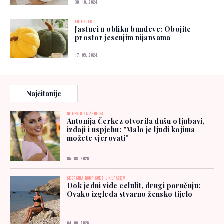
30. 10. 2024.
ENTERIJER
Jastuci u obliku bundeve: Obojite
prostor jesenjim nijansama
17. 09. 2024.
Najčitanije
INTERVJU ZA ŽENE.BA
Antonija Čerkez otvorila dušu o ljubavi,
izdaji i uspjehu: "Malo je ljudi kojima
možete vjerovati"
05. 08. 2026.
GEORGINA RODRIGUEZ U KUPAĆEM
Dok jedni vide celulit, drugi poručuju:
Ovako izgleda stvarno žensko tijelo
04. 08. 2026.