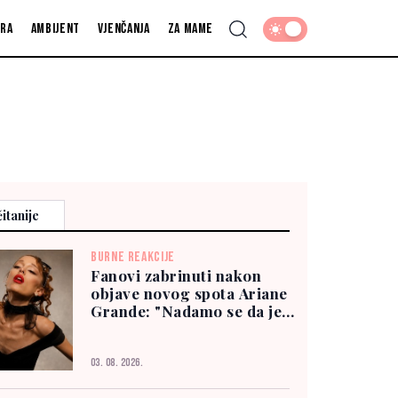
fra
Ambijent
Vjenčanja
Za mame
itanije
BURNE REAKCIJE
Fanovi zabrinuti nakon
objave novog spota Ariane
Grande: "Nadamo se da je
dobro"
03. 08. 2026.