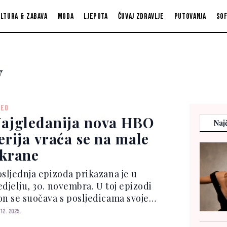
ltura & zabava
Moda
Ljepota
Čuvaj zdravlje
Putovanja
So
y
DEO
ajgledanija nova HBO
Najč
erija vraća se na male
krane
osljednja epizoda prikazana je u
edjelju, 30. novembra. U toj epizodi
on se suočava s posljedicama svoje
dluke. Serija prati Rona Trospera (Tim
 12. 2025.
obinson), muškarca koji nakon