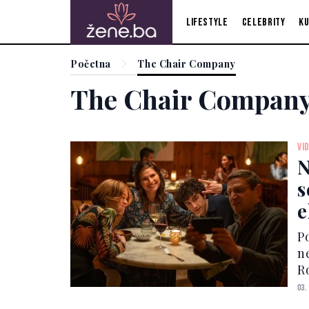
Lifestyle
Celebrity
Ku
Početna
The Chair Company
The Chair Compan
VI
N
s
e
P
n
R
o
03.
R