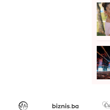
eugodnog incidenta na poslu počinje
krivati široku i miste...