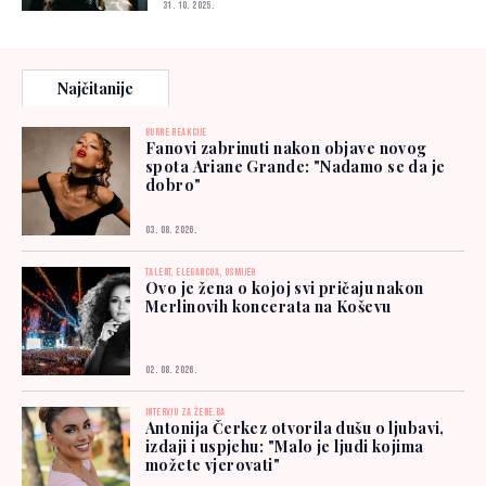
31. 10. 2025.
Najčitanije
BURNE REAKCIJE
Fanovi zabrinuti nakon objave novog
spota Ariane Grande: "Nadamo se da je
dobro"
03. 08. 2026.
TALENT, ELEGANCIJA, OSMIJEH
Ovo je žena o kojoj svi pričaju nakon
Merlinovih koncerata na Koševu
02. 08. 2026.
INTERVJU ZA ŽENE.BA
Antonija Čerkez otvorila dušu o ljubavi,
izdaji i uspjehu: "Malo je ljudi kojima
možete vjerovati"