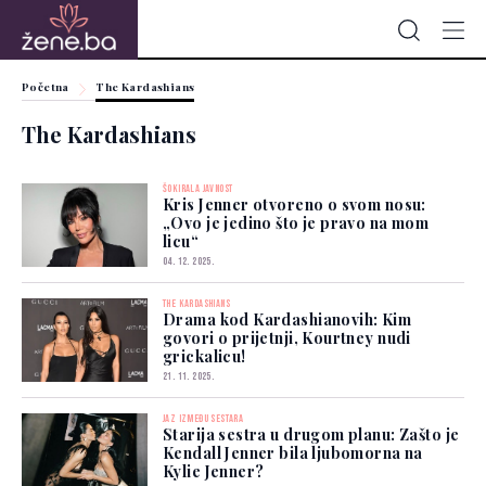
Početna
The Kardashians
The Kardashians
ŠOKIRALA JAVNOST
Kris Jenner otvoreno o svom nosu:
„Ovo je jedino što je pravo na mom
licu“
04. 12. 2025.
THE KARDASHIANS
Drama kod Kardashianovih: Kim
govori o prijetnji, Kourtney nudi
grickalicu!
21. 11. 2025.
JAZ IZMEĐU SESTARA
Starija sestra u drugom planu: Zašto je
Kendall Jenner bila ljubomorna na
Kylie Jenner?