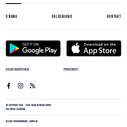
O nama
Oglašavanje
Kontakt
Uslovi korištenja
Privatnost
© Copyright 2005. - 2026. Radio M Media Group.
Sva prava zadržana.
Dizajn i programiranje:
Lampa.ba