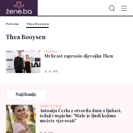
Početna
Thea Booysen
Thea Booysen
FOTO/VIDEO
MrBeast zaprosio djevojku Theu
02. 01. 2025.
Najčitanije
INTERVJU ZA ŽENE.BA
Antonija Čerkez otvorila dušu o ljubavi,
izdaji i uspjehu: "Malo je ljudi kojima
možete vjerovati"