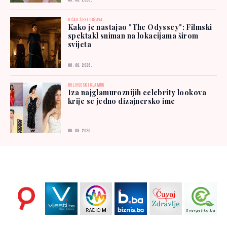
05. 08. 2026.
U ČAK ŠEST DRŽAVA
Kako je nastajao "The Odyssey": Filmski
spektakl sniman na lokacijama širom
svijeta
06. 08. 2026.
HOLIVUDSKI GLAMUR
Iza najglamuroznijih celebrity lookova
krije se jedno dizajnersko ime
06. 08. 2026.