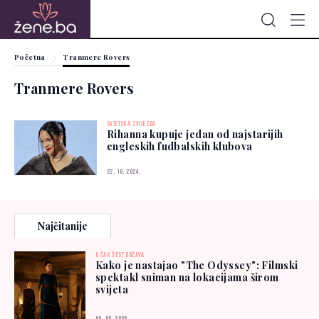
Početna
Tranmere Rovers
Tranmere Rovers
SVJETSKA ZVIJEZDA
Rihanna kupuje jedan od najstarijih
engleskih fudbalskih klubova
22. 10. 2024.
Najčitanije
U ČAK ŠEST DRŽAVA
Kako je nastajao "The Odyssey": Filmski
spektakl sniman na lokacijama širom
svijeta