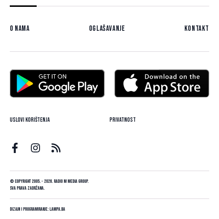
O nama
Oglašavanje
Kontakt
Uslovi korištenja
Privatnost
© Copyright 2005. - 2026. Radio M Media Group.
Sva prava zadržana.
Dizajn i programiranje:
Lampa.ba