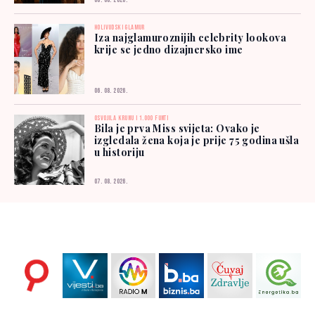
06. 08. 2026.
HOLIVUDSKI GLAMUR
Iza najglamuroznijih celebrity lookova
krije se jedno dizajnersko ime
06. 08. 2026.
OSVOJILA KRUNU I 1.000 FUNTI
Bila je prva Miss svijeta: Ovako je
izgledala žena koja je prije 75 godina ušla
u historiju
07. 08. 2026.