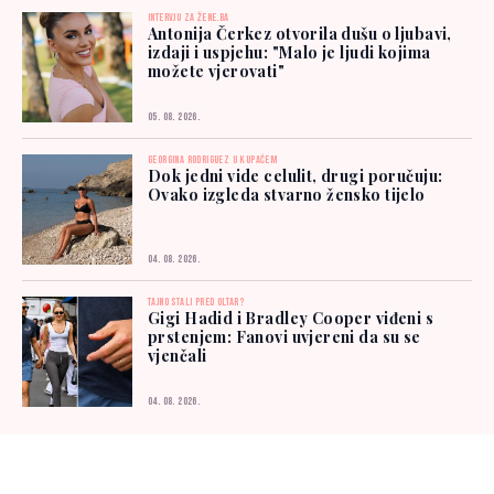
INTERVJU ZA ŽENE.BA
Antonija Čerkez otvorila dušu o ljubavi,
izdaji i uspjehu: "Malo je ljudi kojima
možete vjerovati"
05. 08. 2026.
GEORGINA RODRIGUEZ U KUPAĆEM
Dok jedni vide celulit, drugi poručuju:
Ovako izgleda stvarno žensko tijelo
04. 08. 2026.
TAJNO STALI PRED OLTAR?
Gigi Hadid i Bradley Cooper viđeni s
prstenjem: Fanovi uvjereni da su se
vjenčali
04. 08. 2026.