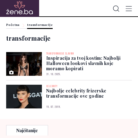
Početna
transformacije
transformacije
TRANSFORMACIJE SLAVNIH
Inspiracija za tvoj kostim: Najbolji
Halloween lookovi slavnih koje
moramo kopirati
31. 10. 2025.
CELEBRITY
Najbolje celebrity frizerske
transformacije ove godine
15. 07. 2019.
Najčitanije