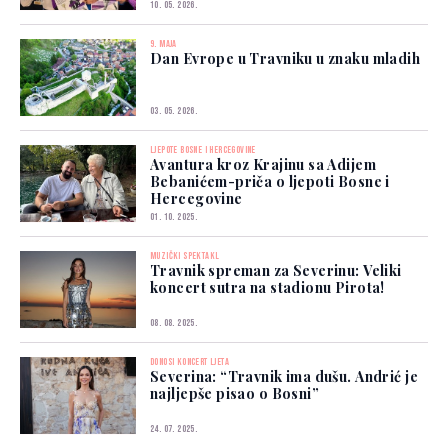
10. 05. 2026.
9. MAJA
Dan Evrope u Travniku u znaku mladih
03. 05. 2026.
LJEPOTE BOSNE I HERCEGOVINE
Avantura kroz Krajinu sa Adijem
Bebanićem-priča o ljepoti Bosne i
Hercegovine
01. 10. 2025.
MUZIČKI SPEKTAKL
Travnik spreman za Severinu: Veliki
koncert sutra na stadionu Pirota!
08. 08. 2025.
DONOSI KONCERT LJETA
Severina: “Travnik ima dušu. Andrić je
najljepše pisao o Bosni”
24. 07. 2025.