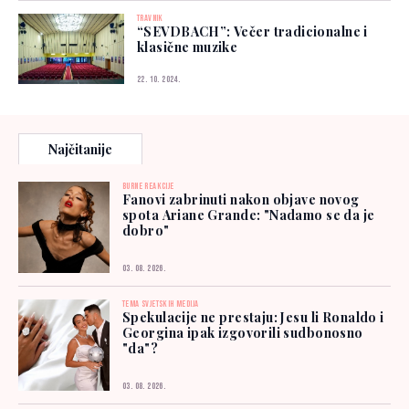
TRAVNIK
“SEVDBACH”: Večer tradicionalne i
klasične muzike
22. 10. 2024.
Najčitanije
BURNE REAKCIJE
Fanovi zabrinuti nakon objave novog
spota Ariane Grande: "Nadamo se da je
dobro"
03. 08. 2026.
TEMA SVJETSKIH MEDIJA
Spekulacije ne prestaju: Jesu li Ronaldo i
Georgina ipak izgovorili sudbonosno
"da"?
03. 08. 2026.