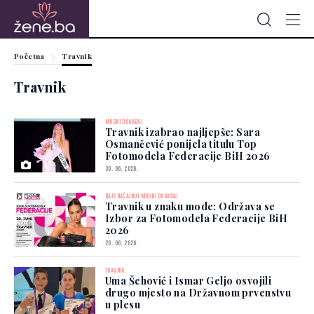
Početna
Travnik
Travnik
MODNI DOGAĐAJ
Travnik izabrao najljepše: Sara
Osmančević ponijela titulu Top
Fotomodela Federacije BiH 2026
30. 06. 2026.
NAJZNAČAJNIJI MODNI DOGAĐAJ
Travnik u znaku mode: Održava se
Izbor za Fotomodela Federacije BiH
2026
26. 06. 2026.
TRAVNIK
Uma Šehović i Ismar Geljo osvojili
drugo mjesto na Državnom prvenstvu
u plesu