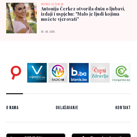
INTERVJU ZA ŽENE.BA
Antonija Čerkez otvorila dušu o ljubavi,
izdaji i uspjehu: "Malo je ljudi kojima
možete vjerovati"
05. 08. 2026.
O nama
Oglašavanje
Kontakt