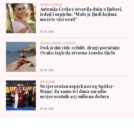
INTERVJU ZA ŽENE.BA
Antonija Čerkez otvorila dušu o ljubavi,
izdaji i uspjehu: "Malo je ljudi kojima
možete vjerovati"
05. 08. 2026.
GEORGINA RODRIGUEZ U KUPAĆEM
Dok jedni vide celulit, drugi poručuju:
Ovako izgleda stvarno žensko tijelo
04. 08. 2026.
RUŠI REKORDE
Nevjerovatan uspjeh novog Spider-
Mana: Za samo tri dana zaradio
nevjerovatnih 927 miliona dolara
04. 08. 2026.