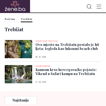
Početna
Trebižat
Trebižat
STAVITE GA NA LISTU ŽELJA
Ovo mjesto na Trebižatu postalo je hit
ljeta: Izgleda kao luksuzni beach club
08. 07. 2026.
VIKEND AVANTURA
Kanuom kroz hercegovačke pejzaže:
Vikend u Safari kampu na Trebižatu
27. 06. 2025.
Najčitanije