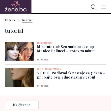
Početna
tutorial
tutorial
INSTAGRAM INSPO
Mini tutorial: Senzualni make-up
Monice Bellucci – gotov za minut
09. 03. 2025.
PREKO 2 MILIONA PREGLEDA
VIDEO: Podbradak nestaje za 7 dana –
probajte ovu jednostavnu vježbu!
01. 03. 2025.
Najčitanije