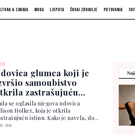
ltura & zabava
Moda
Ljepota
Čuvaj zdravlje
Putovanja
So
DEO
dovica glumca koji je
Najč
zvršio samoubistvo
tkrila zastrašujuću
stinu
ada se oglasila njegova udovica
lison Holker, koja je otkrila
astrašujuću istinu. Kako je navela, dok
 tražila odjeću za njegovu sahranu, i
 01. 2025.
o nekoliko sedmica nakon što je njen