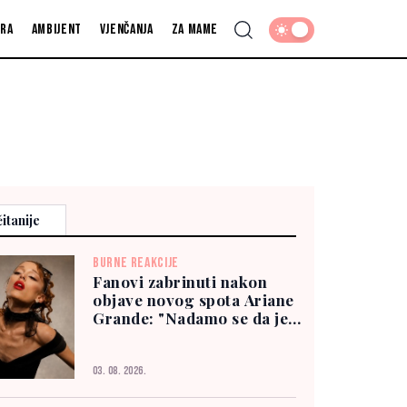
fra
Ambijent
Vjenčanja
Za mame
itanije
BURNE REAKCIJE
Fanovi zabrinuti nakon
objave novog spota Ariane
Grande: "Nadamo se da je
dobro"
03. 08. 2026.