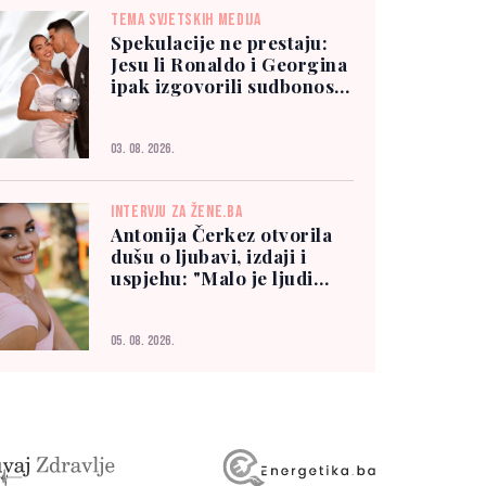
TEMA SVJETSKIH MEDIJA
Spekulacije ne prestaju:
Jesu li Ronaldo i Georgina
ipak izgovorili sudbonosno
"da"?
03. 08. 2026.
INTERVJU ZA ŽENE.BA
Antonija Čerkez otvorila
dušu o ljubavi, izdaji i
uspjehu: "Malo je ljudi
kojima možete vjerovati"
05. 08. 2026.