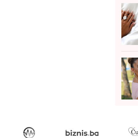
uprug, koji je u tom trenutku bio
zvršni producent po...