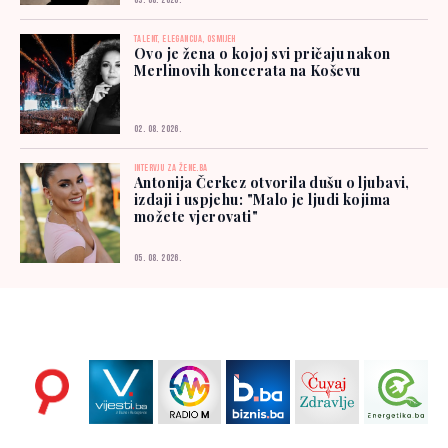
03. 08. 2026.
TALENT, ELEGANCIJA, OSMIJEH
Ovo je žena o kojoj svi pričaju nakon
Merlinovih koncerata na Koševu
02. 08. 2026.
INTERVJU ZA ŽENE.BA
Antonija Čerkez otvorila dušu o ljubavi,
izdaji i uspjehu: "Malo je ljudi kojima
možete vjerovati"
05. 08. 2026.