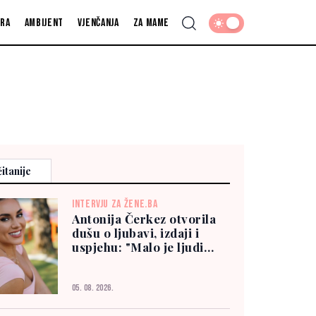
fra
Ambijent
Vjenčanja
Za mame
itanije
INTERVJU ZA ŽENE.BA
Antonija Čerkez otvorila
dušu o ljubavi, izdaji i
uspjehu: "Malo je ljudi
kojima možete vjerovati"
05. 08. 2026.