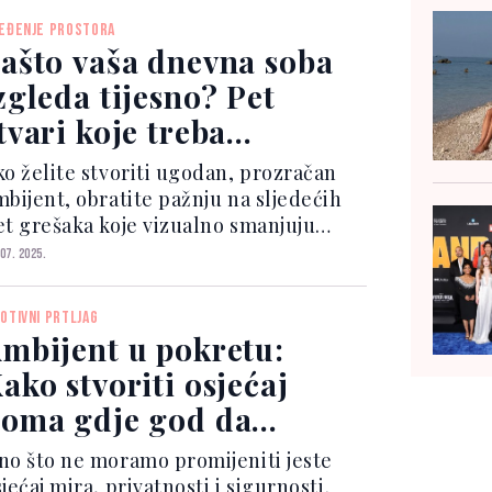
tvorite ujednačen, udoban i
EĐENJE PROSTORA
spirativan ambijent koji će odgova...
ašto vaša dnevna soba
zgleda tijesno? Pet
tvari koje treba
zbjegavati!
ko želite stvoriti ugodan, prozračan
mbijent, obratite pažnju na sljedećih
et grešaka koje vizualno smanjuju
rostor. Prevelik namještaj Kutna
 07. 2025.
arnitura koja zauzme pola sobe možda
ste udobna, ali guši prostor. Birajte
OTIVNI PRTLJAG
made koji od...
mbijent u pokretu:
ako stvoriti osjećaj
oma gdje god da
dete?
no što ne moramo promijeniti jeste
jećaj mira, privatnosti i sigurnosti.