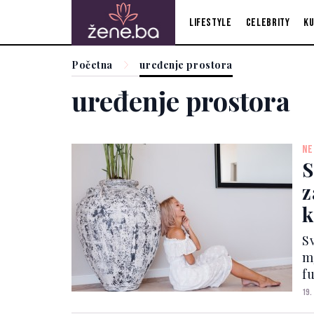
Lifestyle
Celebrity
Ku
Početna
uređenje prostora
uređenje prostora
NE
S
z
k
u
S
m
f
n
19.
d