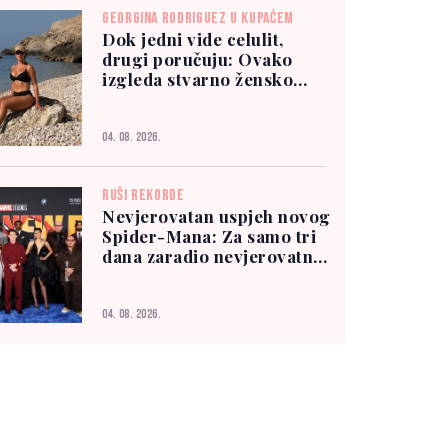
GEORGINA RODRIGUEZ U KUPAĆEM
Dok jedni vide celulit,
drugi poručuju: Ovako
izgleda stvarno žensko
tijelo
04. 08. 2026.
RUŠI REKORDE
Nevjerovatan uspjeh novog
Spider-Mana: Za samo tri
dana zaradio nevjerovatnih
927 miliona dolara
04. 08. 2026.