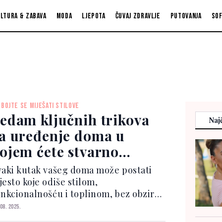
ltura & zabava
Moda
Ljepota
Čuvaj zdravlje
Putovanja
So
 BOJTE SE MIJEŠATI STILOVE
edam ključnih trikova
Najč
a uređenje doma u
ojem ćete stvarno
živati
vaki kutak vašeg doma može postati
jesto koje odiše stilom,
unkcionalnošću i toplinom, bez obzira
a veličinu ili budžet. U nastavku
 08. 2025.
onosimo 7 konkretnih savjeta kako da