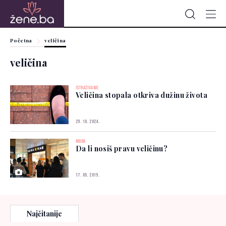
Početna
veličina
veličina
ISTRAŽIVANJE
Veličina stopala otkriva dužinu života
29. 10. 2024.
MODA
Da li nosiš pravu veličinu?
17. 05. 2019.
Najčitanije