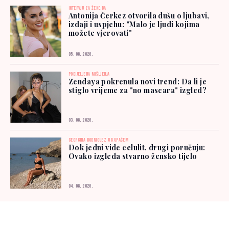
INTERVJU ZA ŽENE.BA
Antonija Čerkez otvorila dušu o ljubavi,
izdaji i uspjehu: "Malo je ljudi kojima
možete vjerovati"
05. 08. 2026.
PODIJELJENA MIŠLJENJA
Zendaya pokrenula novi trend: Da li je
stiglo vrijeme za "no mascara" izgled?
03. 08. 2026.
GEORGINA RODRIGUEZ U KUPAĆEM
Dok jedni vide celulit, drugi poručuju:
Ovako izgleda stvarno žensko tijelo
04. 08. 2026.