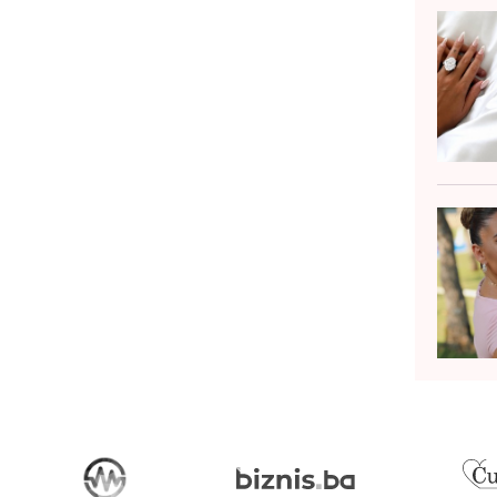
livier Assayas, renomirani francuski
žiser, a film će...