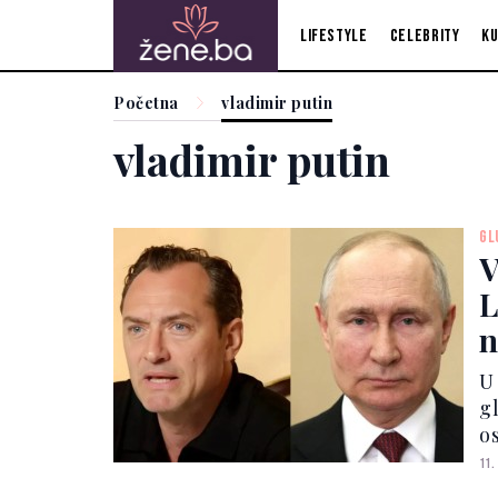
Lifestyle
Celebrity
Ku
Početna
vladimir putin
vladimir putin
GL
V
L
n
U 
g
o
p
11.
"