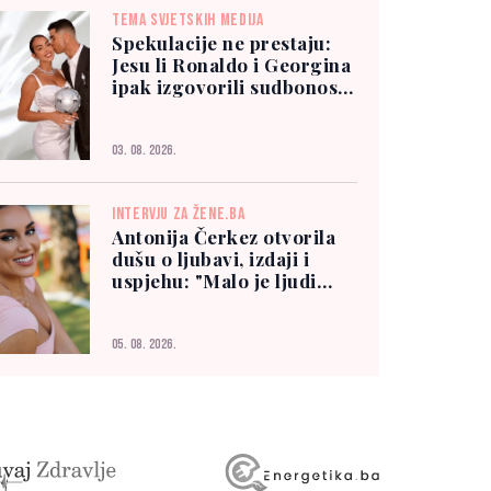
TEMA SVJETSKIH MEDIJA
Spekulacije ne prestaju:
Jesu li Ronaldo i Georgina
ipak izgovorili sudbonosno
"da"?
03. 08. 2026.
INTERVJU ZA ŽENE.BA
Antonija Čerkez otvorila
dušu o ljubavi, izdaji i
uspjehu: "Malo je ljudi
kojima možete vjerovati"
05. 08. 2026.