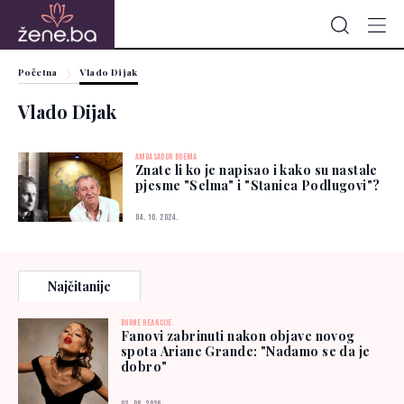
Početna
Vlado Dijak
Vlado Dijak
AMBASADOR BOEMA
Znate li ko je napisao i kako su nastale
pjesme "Selma" i "Stanica Podlugovi"?
04. 10. 2024.
Najčitanije
BURNE REAKCIJE
Fanovi zabrinuti nakon objave novog
spota Ariane Grande: "Nadamo se da je
dobro"