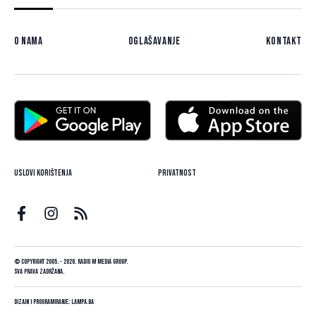
O nama
Oglašavanje
Kontakt
Uslovi korištenja
Privatnost
© Copyright 2005. - 2026. Radio M Media Group.
Sva prava zadržana.
Dizajn i programiranje:
Lampa.ba