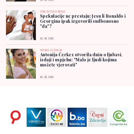
03. 08. 2026.
TEMA SVJETSKIH MEDIJA
Spekulacije ne prestaju: Jesu li Ronaldo i
Georgina ipak izgovorili sudbonosno
"da"?
03. 08. 2026.
INTERVJU ZA ŽENE.BA
Antonija Čerkez otvorila dušu o ljubavi,
izdaji i uspjehu: "Malo je ljudi kojima
možete vjerovati"
05. 08. 2026.