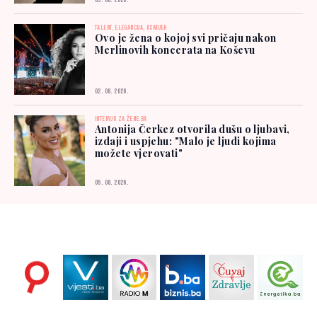
03. 08. 2026.
TALENT, ELEGANCIJA, OSMIJEH
Ovo je žena o kojoj svi pričaju nakon
Merlinovih koncerata na Koševu
02. 08. 2026.
INTERVJU ZA ŽENE.BA
Antonija Čerkez otvorila dušu o ljubavi,
izdaji i uspjehu: "Malo je ljudi kojima
možete vjerovati"
05. 08. 2026.