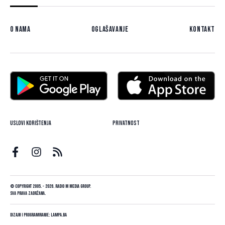
O nama
Oglašavanje
Kontakt
Uslovi korištenja
Privatnost
© Copyright 2005. - 2026. Radio M Media Group.
Sva prava zadržana.
Dizajn i programiranje:
Lampa.ba