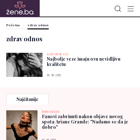
Početna
zdrav odnos
zdrav odnos
KLJUČ SRETNE VEZE
Najbolje veze imaju ovu nevidljivu
kvalitetu
05. 06. 2025.
Najčitanije
BURNE REAKCIJE
Fanovi zabrinuti nakon objave novog
spota Ariane Grande: "Nadamo se da je
dobro"