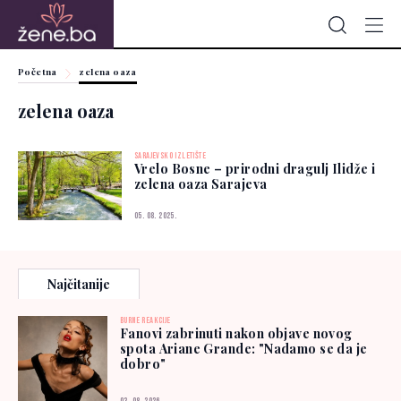
Početna
zelena oaza
zelena oaza
SARAJEVSKO IZLETIŠTE
Vrelo Bosne – prirodni dragulj Ilidže i
zelena oaza Sarajeva
05. 08. 2025.
Najčitanije
BURNE REAKCIJE
Fanovi zabrinuti nakon objave novog
spota Ariane Grande: "Nadamo se da je
dobro"