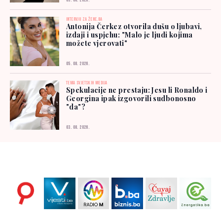
03. 08. 2026.
INTERVJU ZA ŽENE.BA
Antonija Čerkez otvorila dušu o ljubavi,
izdaji i uspjehu: "Malo je ljudi kojima
možete vjerovati"
05. 08. 2026.
TEMA SVJETSKIH MEDIJA
Spekulacije ne prestaju: Jesu li Ronaldo i
Georgina ipak izgovorili sudbonosno
"da"?
03. 08. 2026.