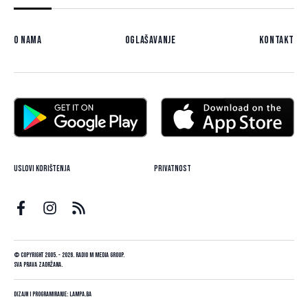
O nama
Oglašavanje
Kontakt
Uslovi korištenja
Privatnost
© Copyright 2005. - 2026. Radio M Media Group.
Sva prava zadržana.
Dizajn i programiranje:
Lampa.ba