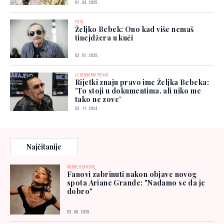
01. 04. 2025.
FOTO
Željko Bebek: Ono kad više nemaš
tinejdžera u kući
03. 01. 2025.
LEGENDARNI PJEVAČ
Rijetki znaju pravo ime Željka Bebeka:
'To stoji u dokumentima, ali niko me
tako ne zove'
03. 11. 2024.
Najčitanije
BURNE REAKCIJE
Fanovi zabrinuti nakon objave novog
spota Ariane Grande: "Nadamo se da je
dobro"
03. 08. 2026.