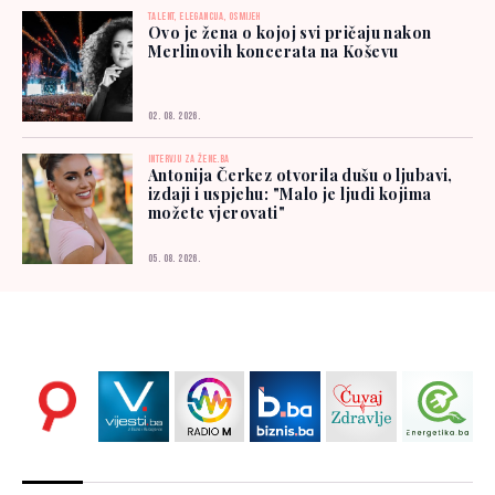
TALENT, ELEGANCIJA, OSMIJEH
Ovo je žena o kojoj svi pričaju nakon
Merlinovih koncerata na Koševu
02. 08. 2026.
INTERVJU ZA ŽENE.BA
Antonija Čerkez otvorila dušu o ljubavi,
izdaji i uspjehu: "Malo je ljudi kojima
možete vjerovati"
05. 08. 2026.