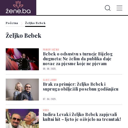
Početna
Željko Bebek
Željko Bebek
PRINCIPI VAŽNIJI
Bebek o odsustvu s turneje Bijelog
dugmeta: Ne želim da publika daje
novac za pjesme koje ne pjevam
09. 06. 2025.
SLAVE LJUBAV
Brak za primjer: Željko Bebek i
supruga obilježili posebnu godišnjicu
07. 04. 2025.
VIDEO
Indira Levak i Željko Bebek zapjevali
kultni hit – ljeto je oživjelo na trenutak!