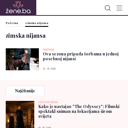
Početna
zimska nijansa
zimska nijansa
TREND BOJA
Ova sezona pripada torbama u jednoj
posebnoj nijansi
31. 10. 2025.
Najčitanije
U ČAK ŠEST DRŽAVA
Kako je nastajao "The Odyssey": Filmski
spektakl sniman na lokacijama širom
svijeta