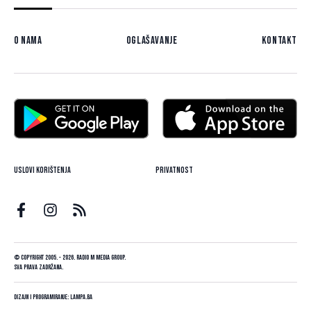
O nama
Oglašavanje
Kontakt
Uslovi korištenja
Privatnost
© Copyright 2005. - 2026. Radio M Media Group.
Sva prava zadržana.
Dizajn i programiranje:
Lampa.ba