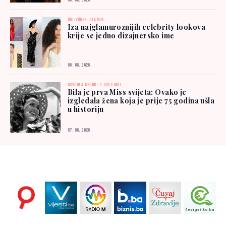
06. 08. 2026.
HOLIVUDSKI GLAMUR
Iza najglamuroznijih celebrity lookova
krije se jedno dizajnersko ime
06. 08. 2026.
OSVOJILA KRUNU I 1.000 FUNTI
Bila je prva Miss svijeta: Ovako je
izgledala žena koja je prije 75 godina ušla
u historiju
07. 08. 2026.