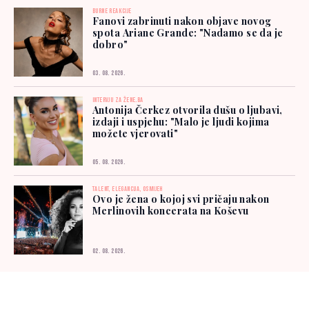
BURNE REAKCIJE
Fanovi zabrinuti nakon objave novog
spota Ariane Grande: "Nadamo se da je
dobro"
03. 08. 2026.
INTERVJU ZA ŽENE.BA
Antonija Čerkez otvorila dušu o ljubavi,
izdaji i uspjehu: "Malo je ljudi kojima
možete vjerovati"
05. 08. 2026.
TALENT, ELEGANCIJA, OSMIJEH
Ovo je žena o kojoj svi pričaju nakon
Merlinovih koncerata na Koševu
02. 08. 2026.