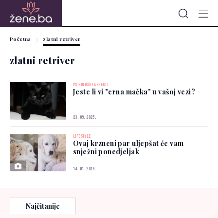
Početna
zlatni retriver
zlatni retriver
PSIHOLOŠKI ASPEKTI
Jeste li vi "crna mačka" u vašoj vezi?
23. 09. 2025.
LIFESTYLE
Ovaj krzneni par uljepšat će vam
snježni ponedjeljak
14. 01. 2019.
Najčitanije