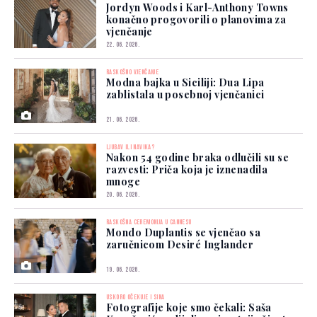
Jordyn Woods i Karl-Anthony Towns
konačno progovorili o planovima za
vjenčanje
22. 06. 2026.
RASKOŠNO VJENČANJE
Modna bajka u Siciliji: Dua Lipa
zablistala u posebnoj vjenčanici
21. 06. 2026.
LJUBAV ILI NAVIKA?
Nakon 54 godine braka odlučili su se
razvesti: Priča koja je iznenadila
mnoge
20. 06. 2026.
RASKOŠNA CEREMONIJA U CANNESU
Mondo Duplantis se vjenčao sa
zaručnicom Desiré Inglander
19. 06. 2026.
USKORO OČEKUJE I SINA
Fotografije koje smo čekali: Saša