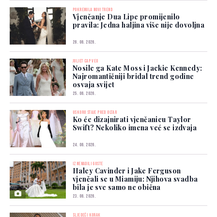
POKRENULA NOVI TREND
Vjenčanje Dua Lipe promijenilo
pravila: Jedna haljina više nije dovoljna
26. 06. 2026.
JULIET CAP VEO
Nosile ga Kate Moss i Jackie Kennedy:
Najromantičniji bridal trend godine
osvaja svijet
25. 06. 2026.
USKORO STAJE PRED OLTAR
Ko će dizajnirati vjenčanicu Taylor
Swift? Nekoliko imena već se izdvaja
24. 06. 2026.
IZNENADILI GOSTE
Haley Cavinder i Jake Ferguson
vjenčali se u Miamiju: Njihova svadba
bila je sve samo ne obična
23. 06. 2026.
SLJEDEĆI KORAK