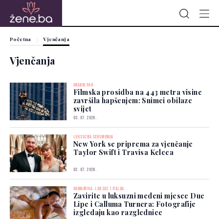
Početna
Vjenčanja
Vjenčanja
HRABRI PAR
Filmska prosidba na 443 metra visine
završila hapšenjem: Snimci obilaze
svijet
03. 07. 2026.
LUKSUZNA CEREMONIJA
New York se priprema za vjenčanje
Taylor Swift i Travisa Kelcea
02. 07. 2026.
ROMANTIKA, LUKSUZ I ITALIJA
Zavirite u luksuzni medeni mjesec Due
Lipe i Calluma Turnera: Fotografije
izgledaju kao razglednice