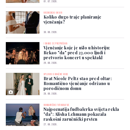
01. 07. 2026.
VREMENSKI OKVIR
Koliko dugo traje planiranje
vjenčanja?
30. 06. 2026.
I DANAS SE PREPRIČAVA
Vjenčanje koje je ušlo u historiju:
Rekao "da" pred 23.000 ljudi i
pretvorio koncert u spektakl
29. 06. 2026.
UPLOVIO U BRAČNE VODE
Brat Nicole Peltz stao pred oltar:
Romantično vjenčanje održano u
porodičnom domu
28. 06. 2026.
ROMANTIČNE FOTOGRAFIJE
Najpoznatija fudbalerka svijeta rekla
"da": Alisha Lehmann pokazala
raskošni zaručnički prsten
27. 06. 2026.