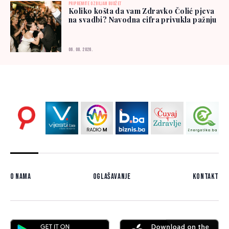
PRIPREMITE OZBILJAN BUDŽET
Koliko košta da vam Zdravko Čolić pjeva
na svadbi? Navodna cifra privukla pažnju
06. 08. 2026.
O nama
Oglašavanje
Kontakt