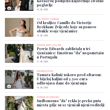
Kovačević podijelio najsretnije životno
poglavlje
18. 06. 2026.
NISU ZAVRŠILE U ORMARU
Od kraljice Camille do Victorije
Beckham: Zvijezde koje su ponovo
obukle svoje vjenčanice
18. 06. 2026.
PJEVAČICA GRUPE LITTLE MIX
Perrie Edwards zablistala u tri
vjenčanice: Emotivno "da" nogometašu
u Portugalu
17. 06. 2026.
DJEVOJAČKA VEČER
Tamara Kalinić uskoro pred oltarom:
U bijeloj haljini od 2.500 eura
odbrojava dane do vjenčanja
16. 06. 2026.
VJENČANJE INFLUENSERICE
Sudbonosno "da" rekla je preko puta
mjesta gdje su se vjenčali njeni roditelji