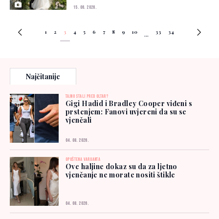
15. 06. 2026.
1
2
3
4
5
6
7
8
9
10
33
34
...
Najčitanije
TAJNO STALI PRED OLTAR?
Gigi Hadid i Bradley Cooper viđeni s
prstenjem: Fanovi uvjereni da su se
vjenčali
04. 08. 2026.
OPUŠTENA VARIJANTA
Ove haljine dokaz su da za ljetno
vjenčanje ne morate nositi štikle
04. 08. 2026.