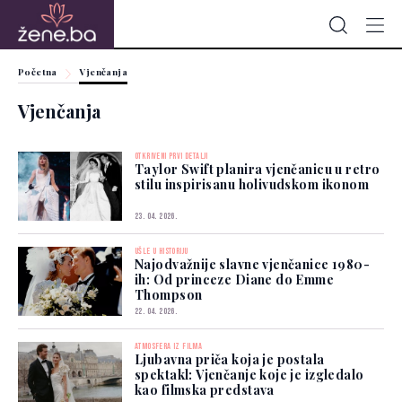
Početna
Vjenčanja
Vjenčanja
OTKRIVENI PRVI DETALJI
Taylor Swift planira vjenčanicu u retro
stilu inspirisanu holivudskom ikonom
23. 04. 2026.
UŠLE U HISTORIJU
Najodvažnije slavne vjenčanice 1980-
ih: Od princeze Diane do Emme
Thompson
22. 04. 2026.
ATMOSFERA IZ FILMA
Ljubavna priča koja je postala
spektakl: Vjenčanje koje je izgledalo
kao filmska predstava