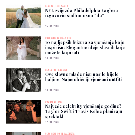
STAO NA „LUDI KAMEN“
NFL zvijezda Philadelphia Eaglesa
izgovorio sudbonosno “da”
15. 04. 2026.
PRONAĐITE SAVRŠEN STIL
10 najljepših frizura za vjenčanje koje
inspirišu: Elegantne ideje slavnih koje
možete kopirati
14. 04. 2026.
REKLE “NE” KLASICI
Ove slavne mlade nisu nosile bijele
haljine: Najneobičniji vjenčani outfiti
13. 04. 2026.
POZNAT DATUM?
Najveće celebrity vjenčanje godine?
Taylor Swift i Travis Kelce planiraju
spektakl
12. 04. 2026.
USPOMENE DO KRAJA ŽIVOTA