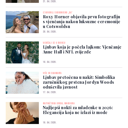
21. 04. 2026.
IZGOVORILI SUDBONOSNO „DA“
Roxy Horner objavila prvu fotografiju
s vjenčanja nakon luksuzne ceremonije
u Cotswoldsu
20. 04. 2026.
VJENČALI SE U DVORCU
Ljubav koja je počela lajkom: Vjenčanje
Anne Hall i NFL zvijezde
18. 04. 2026.
VIŠE OD DIJAMANTA
Ljubav pretočena u nakit: Simbolika
zaručničkog prstena Jordyn Woods
oduševila javnost
17. 04. 2026.
NAJTRAŽENIJA BRIDAL MANIKURA
Najljepši nokti za mladenke u 2026:
Elegancija koja ne izlazi iz mode
16. 04. 2026.