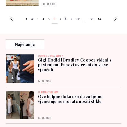
01. 04. 2026.
1
2
3
4
5
6
7
8
9
10
33
34
...
Najčitanije
TAJNO STALI PRED OLTAR?
Gigi Hadid i Bradley Cooper viđeni s
prstenjem: Fanovi uvjereni da su se
vjenčali
04. 08. 2026.
OPUŠTENA VARIJANTA
Ove haljine dokaz su da za ljetno
vjenčanje ne morate nositi štikle
04. 08. 2026.