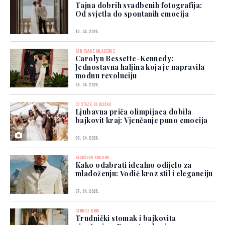
Tajna dobrih svadbenih fotografija:
Od svjetla do spontanih emocija
10. 04. 2026.
SAN SVAKE MLADENKE
Carolyn Bessette-Kennedy:
Jednostavna haljina koja je napravila
modnu revoluciju
09. 04. 2026.
OD STAZE DO OLTARA
Ljubavna priča olimpijaca dobila
bajkovit kraj: Vjenčanje puno emocija
08. 04. 2026.
SAVRŠENO KROJENO
Kako odabrati idealno odijelo za
mladoženju: Vodič kroz stil i eleganciju
07. 04. 2026.
CANDICE KING
Trudnički stomak i bajkovita