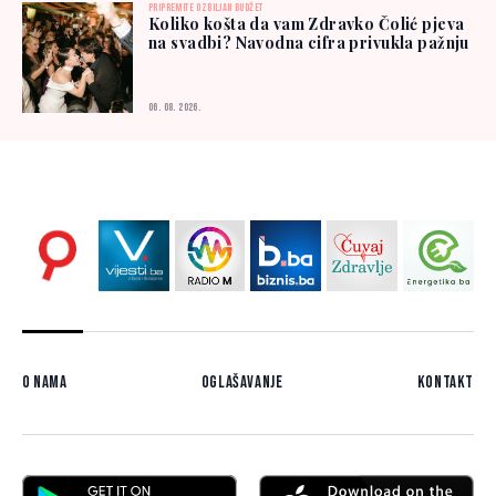
PRIPREMITE OZBILJAN BUDŽET
Koliko košta da vam Zdravko Čolić pjeva
na svadbi? Navodna cifra privukla pažnju
06. 08. 2026.
O nama
Oglašavanje
Kontakt