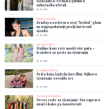
vjenčanica: Poznata glumica
zakoračila u brak
06. 04. 2026.
MAKEUP ZA VJENČANJE
Zendaya osvježava svoj “bridal” glam
uz najpopularniji proljetni trend
sjenila
05. 04. 2026.
MINI, MIDI ILI MAXI?
Haljine koje ćete nositi više puta –
trendovi za goste na vjenčanju
03. 04. 2026.
OD LONDONA DO MEKSIKA
Priča koja izgleda kao film: Njihovo
vjenčanje osvojilo sve
02. 04. 2026.
EVO KAKO DA NE POGRIJEŠITE
Dress code za vjenčanje: Šta zapravo
znači i kako ga ispoštovati