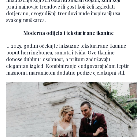
prati najnovije trendove ili gost koji želi izgledati
dotjerano, ovogodišnji trendovi nude inspiraciju za
svakog muškarca.
Moderna odijela i teksturirane tkanine
U 2025. godini očekujte luksuzne teksturirane tkanine
poput herringbonea, somota i tvida. Ove tkanine
donose dubinu i osobnost, a pritom zadržavaju
elegantan izgled. Kombiniranje s odgovarajućom leptir
mašnom i maramicom dodatno podiže cjelokupni stil.