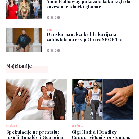
Anne Hathaway pokazala kako izgleda
savršen trudnički glamur
05. 08. 2026.
MODA
Danska manekenka bh. korijena
zablistala na reviji OperaSPORT-a
05. 08. 2026.
Najčitanije
VJENČANJA
VJENČANJA
Spekulacije ne prestaju:
Gigi Hadid i Bradley
Jesu li Ronaldo i Georgina
Cooper viđeni s prstenjem: