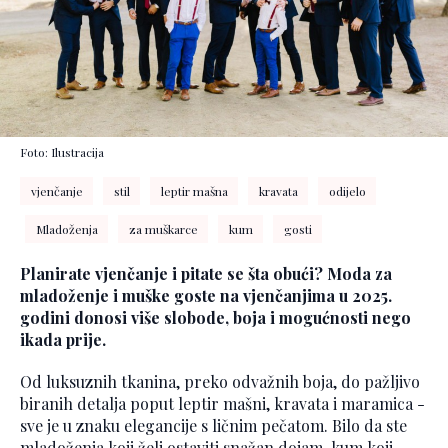
Foto: Ilustracija
vjenčanje
stil
leptir mašna
kravata
odijelo
Mladoženja
za muškarce
kum
gosti
Planirate vjenčanje i pitate se šta obući? Moda za
mladoženje i muške goste na vjenčanjima u 2025.
godini donosi više slobode, boja i mogućnosti nego
ikada prije.
Od luksuznih tkanina, preko odvažnih boja, do pažljivo
biranih detalja poput leptir mašni, kravata i maramica -
sve je u znaku elegancije s ličnim pečatom. Bilo da ste
mladoženja koji želi ostaviti snažan dojam, kum koji