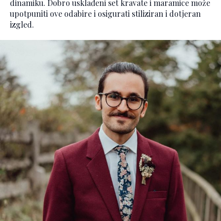
dinamiku. Dobro usklađeni set kravate i maramice može
upotpuniti ove odabire i osigurati stiliziran i dotjeran
izgled.