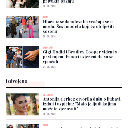
privukla pažnju
06. 08. 2026.
MODA
Hlače iz sedamdesetih vraćaju se u
modu: Šest modela koji će obilježiti
sezonu
06. 08. 2026.
VJENČANJA
Gigi Hadid i Bradley Cooper viđeni s
prstenjem: Fanovi uvjereni da su se
vjenčali
04. 08. 2026.
Izdvojeno
CELEBRITY
Antonija Čerkez otvorila dušu o ljubavi,
izdaji i uspjehu: "Malo je ljudi kojima
možete vjerovati"
05. 08. 2026.
MODA