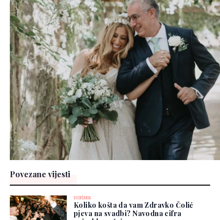
Povezane vijesti
VJENČANJA
Koliko košta da vam Zdravko Čolić
pjeva na svadbi? Navodna cifra