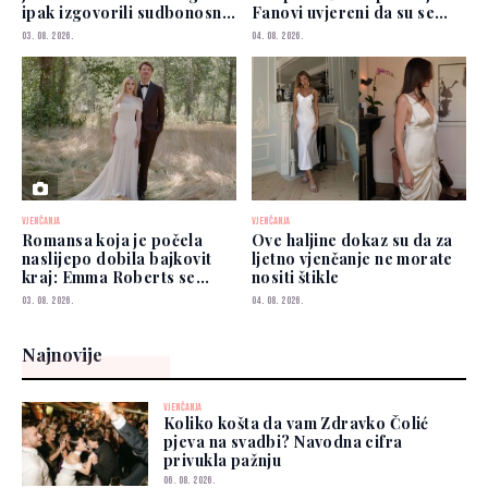
ipak izgovorili sudbonosno
Fanovi uvjereni da su se
"da"?
vjenčali
03. 08. 2026.
04. 08. 2026.
VJENČANJA
VJENČANJA
Romansa koja je počela
Ove haljine dokaz su da za
naslijepo dobila bajkovit
ljetno vjenčanje ne morate
kraj: Emma Roberts se
nositi štikle
udala
03. 08. 2026.
04. 08. 2026.
Najnovije
VJENČANJA
Koliko košta da vam Zdravko Čolić
pjeva na svadbi? Navodna cifra
privukla pažnju
06. 08. 2026.