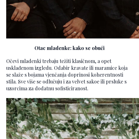
Otac mladenke: kako se obući
Očevi mladenki trebaju težiti klasičnom, a opet
usklađenom izgledu. Odabir kravate ili maramice koja
se slaže s bojama vjenčanja doprinosi koherentnosti
stila. Sve više se odlučuju i za velvet sakoe ili prsluke s
uzorcima za dodatnu sofisticiranost.