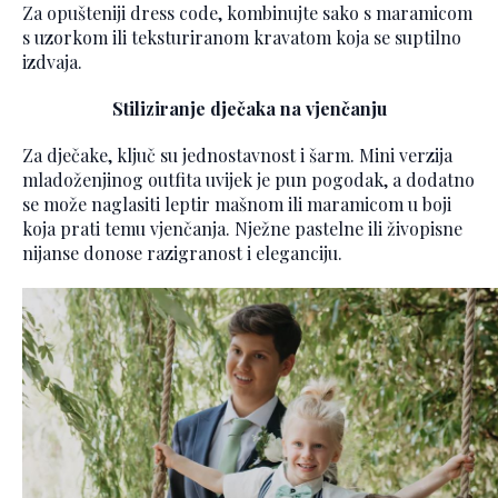
Za opušteniji dress code, kombinujte sako s maramicom
s uzorkom ili teksturiranom kravatom koja se suptilno
izdvaja.
Stiliziranje dječaka na vjenčanju
Za dječake, ključ su jednostavnost i šarm. Mini verzija
mladoženjinog outfita uvijek je pun pogodak, a dodatno
se može naglasiti leptir mašnom ili maramicom u boji
koja prati temu vjenčanja. Nježne pastelne ili živopisne
nijanse donose razigranost i eleganciju.