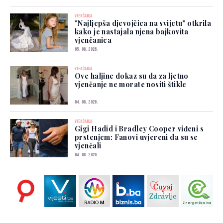
VJENČANJA
"Najljepša djevojčica na svijetu" otkrila
kako je nastajala njena bajkovita
vjenčanica
05. 08. 2026.
VJENČANJA
Ove haljine dokaz su da za ljetno
vjenčanje ne morate nositi štikle
04. 08. 2026.
VJENČANJA
Gigi Hadid i Bradley Cooper viđeni s
prstenjem: Fanovi uvjereni da su se
vjenčali
04. 08. 2026.