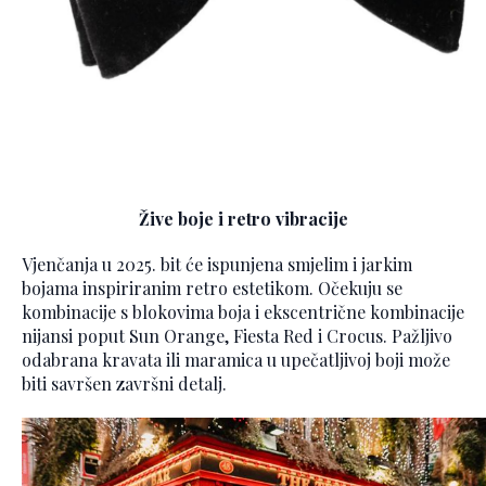
Žive boje i retro vibracije
Vjenčanja u 2025. bit će ispunjena smjelim i jarkim
bojama inspiriranim retro estetikom. Očekuju se
kombinacije s blokovima boja i ekscentrične kombinacije
nijansi poput Sun Orange, Fiesta Red i Crocus. Pažljivo
odabrana kravata ili maramica u upečatljivoj boji može
biti savršen završni detalj.