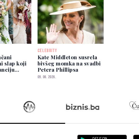
CELEBRITY
nčani
Kate Middleton susrela
i slap koji
bivšeg momka na svadbi
anciju
Petera Phillipsa
09. 06. 2026.