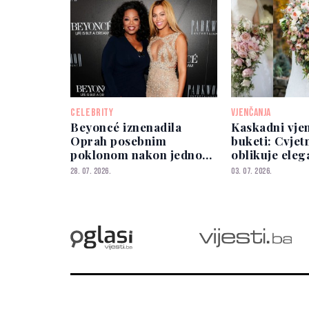
CELEBRITY
VJENČANJA
Beyoncé iznenadila
Kaskadni vje
Oprah posebnim
buketi: Cvjetn
poklonom nakon jednog
oblikuje eleg
koncerta
mladenke
28. 07. 2026.
03. 07. 2026.