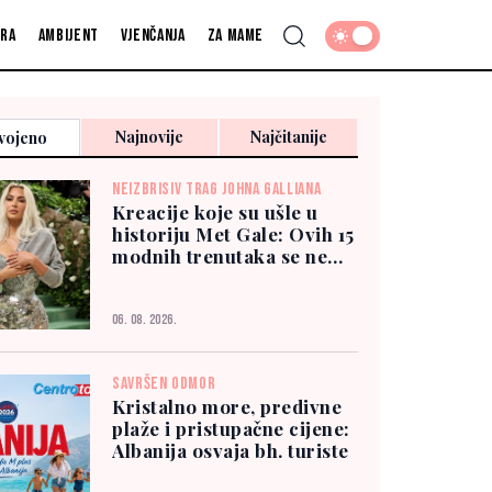
fra
Ambijent
Vjenčanja
Za mame
Najnovije
Najčitanije
vojeno
NEIZBRISIV TRAG JOHNA GALLIANA
Kreacije koje su ušle u
historiju Met Gale: Ovih 15
modnih trenutaka se ne
zaboravlja
06. 08. 2026.
SAVRŠEN ODMOR
Kristalno more, predivne
plaže i pristupačne cijene:
Albanija osvaja bh. turiste