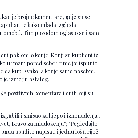
kao je brojne komentare, gdje su se
enapuhan te kako mlada izgleda
automobil. Tim povodom oglasio se i sam
ženi poklonilo konje. Konji su kupljeni iz
 koju imam pored sebe i time joj ispunio
že da kupi svako, a konje samo posebni.
o je između ostalog.
 pozitivnih komentara i onih koji su
izgubili i smisao za lijepo i iznenađenja i
ivot, Bravo za mladoženju"; "Pogledajte
onda usudite napisati i jednu lošu riječ.