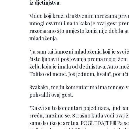
iz djetinjstva.
Video koji kruži društvenim mrežama privu
mnogi osvrnuli na to kako je ovaj gest pr
razočarano što umjesto konja nije dobila 
mladoženja.
"Ja sam taj famozni mladoženja koji je svoj 
čiste ljubavi i poštovanja prema mojoj ženi
želju koju je imala od detinjstava. Auto mo
Toliko od mene. Još jednom, hvala", poruči
Svakako, među komentarima ima mnogo više
pohvalili ovaj gest.
"Kakvi su to komentari pojedinaca, ljudi su 
sreću, mrzimo se. Strašno kuda vodi ovaj ž
samo koliko je sretna. POGLEDAJTE!!! Pa se 