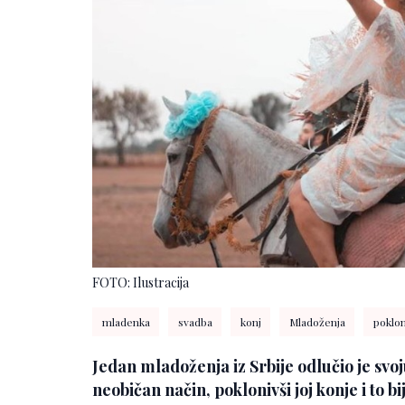
FOTO: Ilustracija
mladenka
svadba
konj
Mladoženja
poklo
Jedan mladoženja iz Srbije odlučio je svo
neobičan način, poklonivši joj konje i to bi