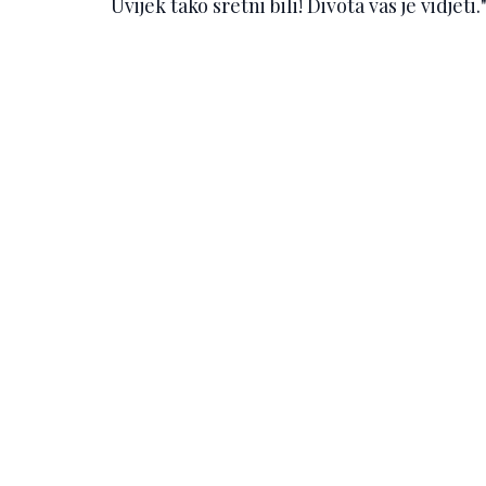
Uvijek tako sretni bili! Divota vas je vidje