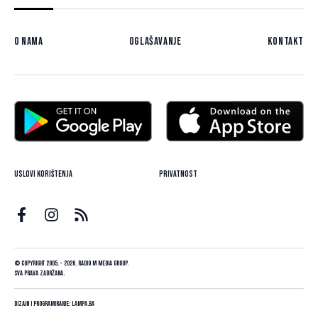
O nama
Oglašavanje
Kontakt
Uslovi korištenja
Privatnost
© Copyright 2005. - 2026. Radio M Media Group.
Sva prava zadržana.
Dizajn i programiranje:
Lampa.ba