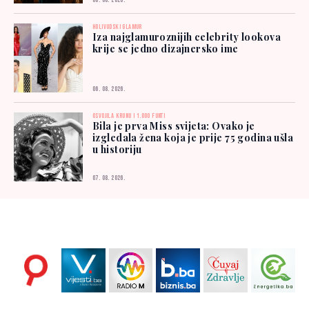
06. 08. 2026.
HOLIVUDSKI GLAMUR
Iza najglamuroznijih celebrity lookova
krije se jedno dizajnersko ime
06. 08. 2026.
OSVOJILA KRUNU I 1.000 FUNTI
Bila je prva Miss svijeta: Ovako je
izgledala žena koja je prije 75 godina ušla
u historiju
07. 08. 2026.