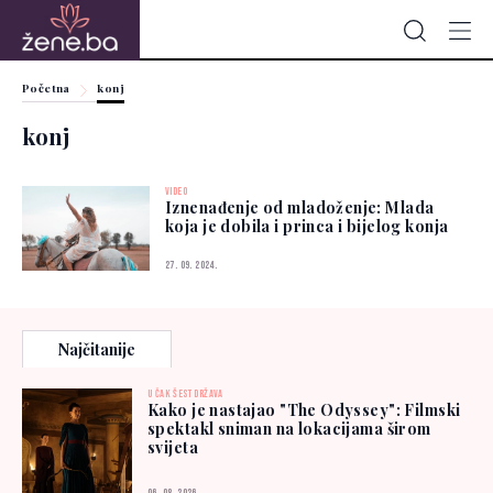
Početna
konj
konj
VIDEO
Iznenađenje od mladoženje: Mlada
koja je dobila i princa i bijelog konja
27. 09. 2024.
Najčitanije
U ČAK ŠEST DRŽAVA
Kako je nastajao "The Odyssey": Filmski
spektakl sniman na lokacijama širom
svijeta