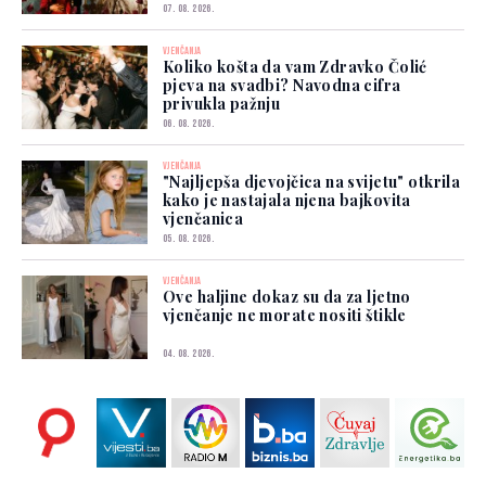
07. 08. 2026.
VJENČANJA
Koliko košta da vam Zdravko Čolić
pjeva na svadbi? Navodna cifra
privukla pažnju
06. 08. 2026.
VJENČANJA
"Najljepša djevojčica na svijetu" otkrila
kako je nastajala njena bajkovita
vjenčanica
05. 08. 2026.
VJENČANJA
Ove haljine dokaz su da za ljetno
vjenčanje ne morate nositi štikle
04. 08. 2026.