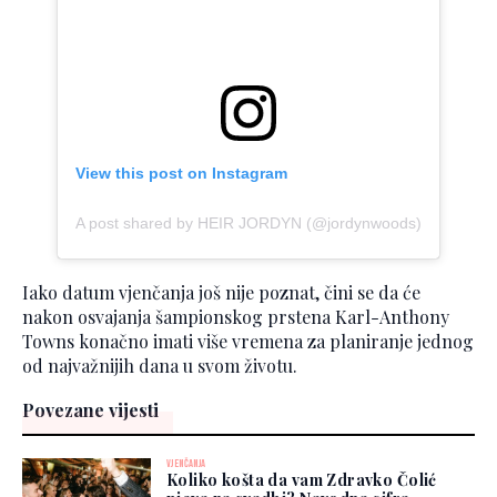
View this post on Instagram
A post shared by HEIR JORDYN (@jordynwoods)
Iako datum vjenčanja još nije poznat, čini se da će
nakon osvajanja šampionskog prstena Karl-Anthony
Towns konačno imati više vremena za planiranje jednog
od najvažnijih dana u svom životu.
Povezane vijesti
VJENČANJA
Koliko košta da vam Zdravko Čolić