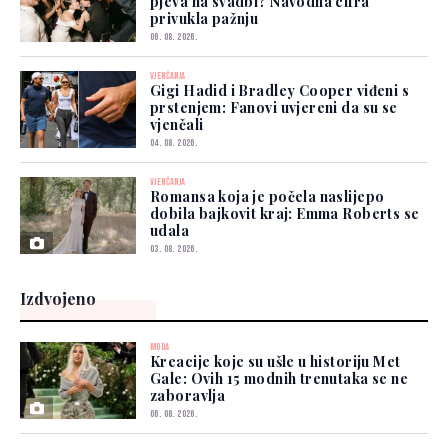
pjeva na svadbi? Navodna cifra
privukla pažnju
06. 08. 2026.
VJENČANJA
Gigi Hadid i Bradley Cooper viđeni s
prstenjem: Fanovi uvjereni da su se
vjenčali
04. 08. 2026.
VJENČANJA
Romansa koja je počela naslijepo
dobila bajkovit kraj: Emma Roberts se
udala
03. 08. 2026.
Izdvojeno
MODA
Kreacije koje su ušle u historiju Met
Gale: Ovih 15 modnih trenutaka se ne
zaboravlja
06. 08. 2026.