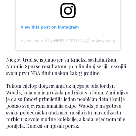
View this post on Instagram
A post shared by HEIR JORDYN (@jordynwoods)
Njegov trud se isplatio jer su Knicksi savladali San
Antonio Spurse rezultatom 4:1 u finalnoj seriji i osvojili
svoju prvu NBA titulu nakon čak 53 godine.
Tokom cijelog doigravanja uz njega je bila Jordyn
Woods, koja mu je pružala podršku s tribina. Zanimljivo
je da su fanovi primijetili i jedan neobičan detalj koji je
postao svojevrsna amajlija ekipe. Woods je na gotovo
svaku pobjedničku utakmicu nosila istu narandžastu
torbicu iz svoje modne kolekcije, a kada je jednom nije
ponijela, Knicksi su upisali poraz.