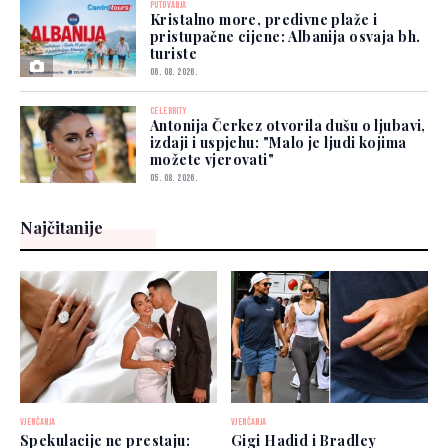
PUTOVANJA
Kristalno more, predivne plaže i
pristupačne cijene: Albanija osvaja bh.
turiste
06. 08. 2026.
CELEBRITY
Antonija Čerkez otvorila dušu o ljubavi,
izdaji i uspjehu: "Malo je ljudi kojima
možete vjerovati"
05. 08. 2026.
Najčitanije
VJENČANJA
VJENČANJA
Spekulacije ne prestaju:
Gigi Hadid i Bradley