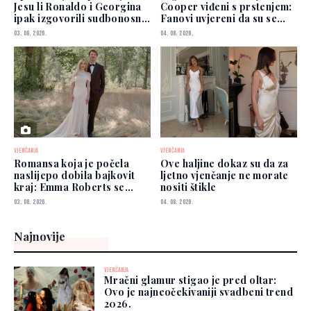
Jesu li Ronaldo i Georgina
Cooper viđeni s prstenjem:
ipak izgovorili sudbonosno
Fanovi uvjereni da su se
"da"?
vjenčali
03. 08. 2026.
04. 08. 2026.
VJENČANJA
VJENČANJA
Romansa koja je počela
Ove haljine dokaz su da za
naslijepo dobila bajkovit
ljetno vjenčanje ne morate
kraj: Emma Roberts se
nositi štikle
udala
03. 08. 2026.
04. 08. 2026.
Najnovije
VJENČANJA
Mračni glamur stigao je pred oltar:
Ovo je najneočekivaniji svadbeni trend
2026.