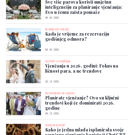
Sve više parova koristi umjetnu
inteligenciju za planiranje vjenčanja:
Evo u čemu zaista pomaže
06. 03. 2026.
NE MORA BITI STRESNO
Kada je vrijeme za rezervaciju
godišnjeg odmora?
08. 02. 2026.
EKSPERTI ZA VJENČANJA
Vjenčanja u 2026. godini: Fokus na
ličnost para, a ne trendove
29. 12. 2025.
OD DEKORACIJE DO LOKACIJE
Planirate vjenčanje? Ovo su ključni
trendovi koji će dominirati 2026.
godine
09. 12. 2025.
DIGITALNI ASISTENT
Kako je jedna mlada isplanirala svoje
savršeno vjenčanje koristeći ChatGPT