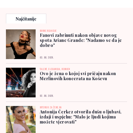
Najčitanije
BURNE REAKCIJE
Fanovi zabrinuti nakon objave novog
spota Ariane Grande: "Nadamo se da je
dobro"
03. 08. 2026.
TALENT, ELEGANCIJA, OSMIJEH
Ovo je žena o kojoj svi pričaju nakon
Merlinovih koncerata na Koševu
02. 08. 2026.
INTERVJU ZA ŽENE.BA
Antonija Čerkez otvorila dušu o ljubavi,
izdaji i uspjehu: "Malo je ljudi kojima
možete vjerovati"