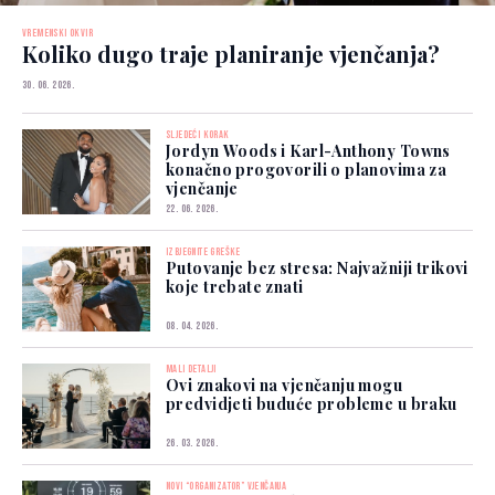
VREMENSKI OKVIR
Koliko dugo traje planiranje vjenčanja?
30. 06. 2026.
SLJEDEĆI KORAK
Jordyn Woods i Karl-Anthony Towns
konačno progovorili o planovima za
vjenčanje
22. 06. 2026.
IZBJEGNITE GREŠKE
Putovanje bez stresa: Najvažniji trikovi
koje trebate znati
08. 04. 2026.
MALI DETALJI
Ovi znakovi na vjenčanju mogu
predvidjeti buduće probleme u braku
26. 03. 2026.
NOVI “ORGANIZATOR” VJENČANJA