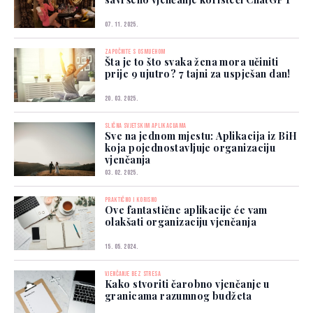
07. 11. 2025.
ZAPOČNITE S OSMIJEHOM
Šta je to što svaka žena mora učiniti
prije 9 ujutro? 7 tajni za uspješan dan!
20. 03. 2025.
SLIČNA SVJETSKIM APLIKACIJAMA
Sve na jednom mjestu: Aplikacija iz BiH
koja pojednostavljuje organizaciju
vjenčanja
03. 02. 2025.
PRAKTIČNO I KORISNO
Ove fantastične aplikacije će vam
olakšati organizaciju vjenčanja
15. 05. 2024.
VJENČANJE BEZ STRESA
Kako stvoriti čarobno vjenčanje u
granicama razumnog budžeta