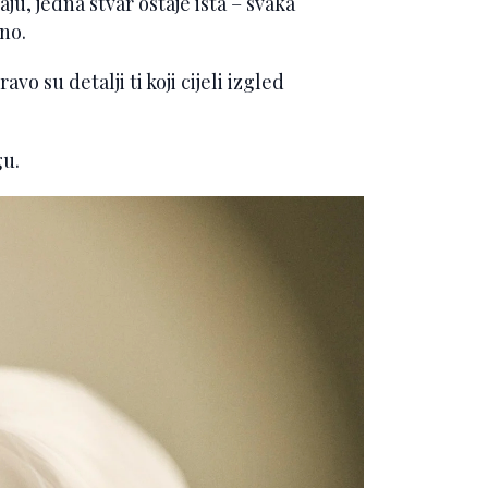
ju, jedna stvar ostaje ista – svaka
bno.
vo su detalji ti koji cijeli izgled
gu.