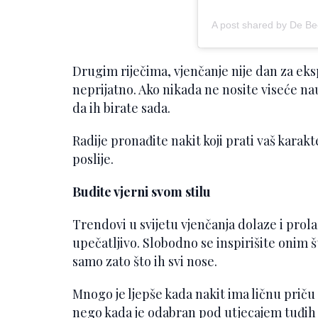
A post shared by De Be
Drugim riječima, vjenčanje nije dan za eks
neprijatno. Ako nikada ne nosite viseće na
da ih birate sada.
Radije pronađite nakit koji prati vaš karakt
poslije.
Budite vjerni svom stilu
Trendovi u svijetu vjenčanja dolaze i prolaz
upečatljivo. Slobodno se inspirišite onim š
samo zato što ih svi nose.
Mnogo je ljepše kada nakit ima ličnu priču
nego kada je odabran pod utjecajem tuđih f