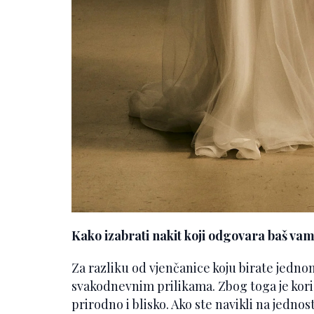
Kako izabrati nakit koji odgovara baš va
Za razliku od vjenčanice koju birate jednom
svakodnevnim prilikama. Zbog toga je kori
prirodno i blisko. Ako ste navikli na jedn