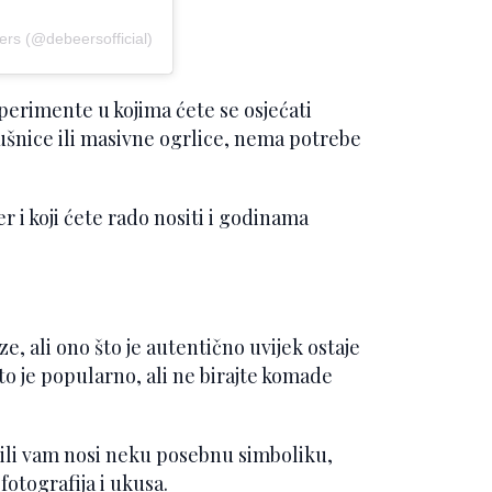
ers (@debeersofficial)
perimente u kojima ćete se osjećati
ušnice ili masivne ogrlice, nema potrebe
er i koji ćete rado nositi i godinama
e, ali ono što je autentično uvijek ostaje
to je popularno, ali ne birajte komade
 ili vam nosi neku posebnu simboliku,
otografija i ukusa.