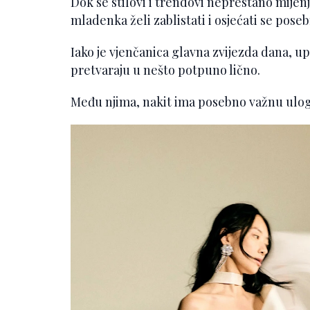
Dok se stilovi i trendovi neprestano mijenja
mladenka želi zablistati i osjećati se pose
Iako je vjenčanica glavna zvijezda dana, upra
pretvaraju u nešto potpuno lično.
Među njima, nakit ima posebno važnu ulo