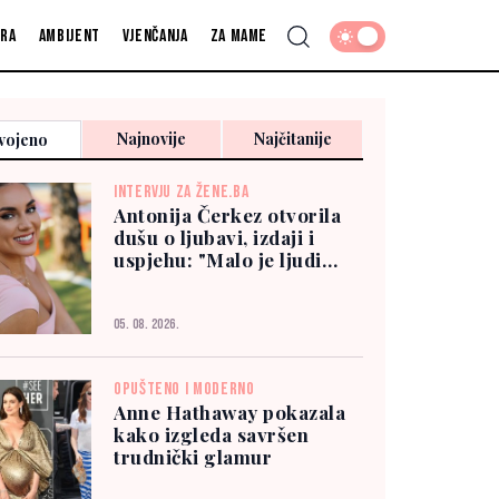
fra
Ambijent
Vjenčanja
Za mame
Najnovije
Najčitanije
vojeno
INTERVJU ZA ŽENE.BA
Antonija Čerkez otvorila
dušu o ljubavi, izdaji i
uspjehu: "Malo je ljudi
kojima možete vjerovati"
05. 08. 2026.
OPUŠTENO I MODERNO
Anne Hathaway pokazala
kako izgleda savršen
trudnički glamur