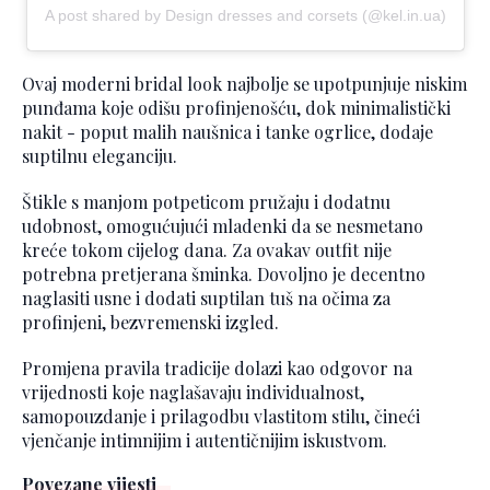
A post shared by Design dresses and corsets (@kel.in.ua)
Ovaj moderni bridal look najbolje se upotpunjuje niskim
punđama koje odišu profinjenošću, dok minimalistički
nakit - poput malih naušnica i tanke ogrlice, dodaje
suptilnu eleganciju.
Štikle s manjom potpeticom pružaju i dodatnu
udobnost, omogućujući mladenki da se nesmetano
kreće tokom cijelog dana. Za ovakav outfit nije
potrebna pretjerana šminka. Dovoljno je decentno
naglasiti usne i dodati suptilan tuš na očima za
profinjeni, bezvremenski izgled.
Promjena pravila tradicije dolazi kao odgovor na
vrijednosti koje naglašavaju individualnost,
samopouzdanje i prilagodbu vlastitom stilu, čineći
vjenčanje intimnijim i autentičnijim iskustvom.
Povezane vijesti