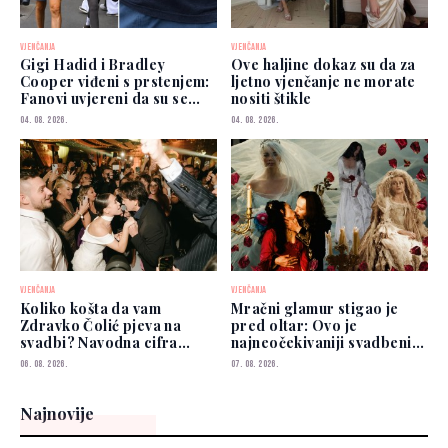
VJENČANJA
VJENČANJA
Gigi Hadid i Bradley
Ove haljine dokaz su da za
Cooper viđeni s prstenjem:
ljetno vjenčanje ne morate
Fanovi uvjereni da su se
nositi štikle
vjenčali
04. 08. 2026.
04. 08. 2026.
VJENČANJA
VJENČANJA
Koliko košta da vam
Mračni glamur stigao je
Zdravko Čolić pjeva na
pred oltar: Ovo je
svadbi? Navodna cifra
najneočekivaniji svadbeni
privukla pažnju
trend 2026.
06. 08. 2026.
07. 08. 2026.
Najnovije