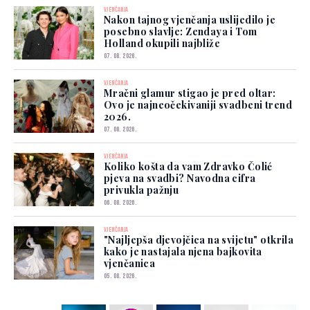
VJENČANJA
Nakon tajnog vjenčanja uslijedilo je
posebno slavlje: Zendaya i Tom
Holland okupili najbliže
07. 08. 2026.
VJENČANJA
Mračni glamur stigao je pred oltar:
Ovo je najneočekivaniji svadbeni trend
2026.
07. 08. 2026.
VJENČANJA
Koliko košta da vam Zdravko Čolić
pjeva na svadbi? Navodna cifra
privukla pažnju
06. 08. 2026.
VJENČANJA
"Najljepša djevojčica na svijetu" otkrila
kako je nastajala njena bajkovita
vjenčanica
05. 08. 2026.