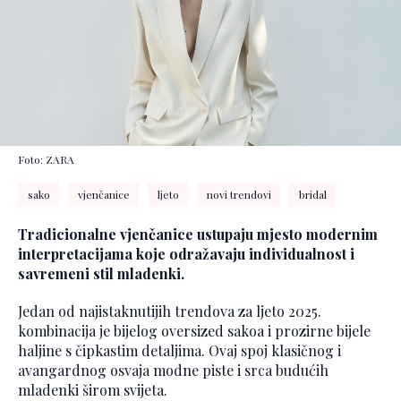
Foto: ZARA
sako
vjenčanice
ljeto
novi trendovi
bridal
Tradicionalne vjenčanice ustupaju mjesto modernim
interpretacijama koje odražavaju individualnost i
savremeni stil mladenki.
Jedan od najistaknutijih trendova za ljeto 2025.
kombinacija je bijelog oversized sakoa i prozirne bijele
haljine s čipkastim detaljima. Ovaj spoj klasičnog i
avangardnog osvaja modne piste i srca budućih
mladenki širom svijeta.