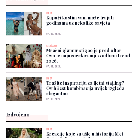
MODA
Kupaći kostim vam može trajati
godinama uz nekoliko savjeta
07. 08. 2026.
VJENČANJA
Mračni glamur stigao je pred oltar:
Ovo je najneočekivaniji svadbeni trend
2026.
07. 08. 2026.
MODA
Tražite inspiraciju za ljetni stajling?
Ovih šest kombinacija uvijek izgleda
elegantno
07. 08. 2026.
Izdvojeno
MODA
Kreacije koje su ušle u historiju Met