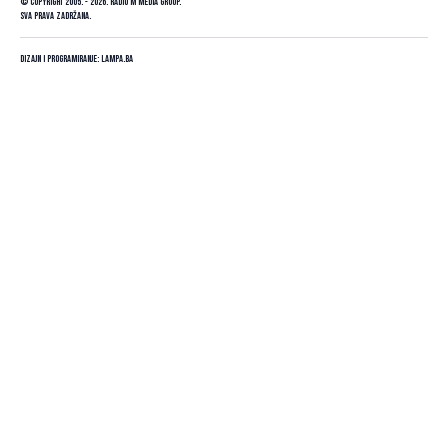
© Copyright 2005. - 2026. Radio M Media Group.
Sva prava zadržana.
Dizajn i programiranje:
Lampa.ba