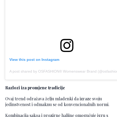
View this post on Instagram
A post shared by OSFASHION® Womenswear Brand (@osfashion
Razlozi iza promjene tradicije
Ovaj trend odražava želju mladenki da izraze svoju
jedinstvenost i odmaknu se od konvencionalnih normi.
Kombinacija sakoa i prozirne haljine omogućuje igru s