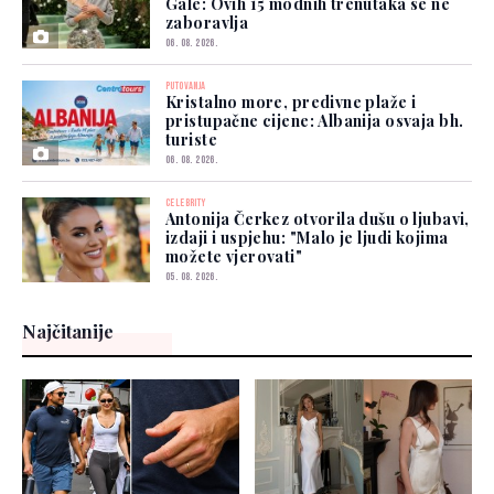
Gale: Ovih 15 modnih trenutaka se ne
zaboravlja
06. 08. 2026.
PUTOVANJA
Kristalno more, predivne plaže i
pristupačne cijene: Albanija osvaja bh.
turiste
06. 08. 2026.
CELEBRITY
Antonija Čerkez otvorila dušu o ljubavi,
izdaji i uspjehu: "Malo je ljudi kojima
možete vjerovati"
05. 08. 2026.
Najčitanije