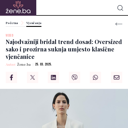
Početna
Vjenčanja
VIDEO
Najodvažniji bridal trend dosad: Oversized
sako i prozirna suknja umjesto klasične
vjenčanice
Autor:
Žene.ba
25. 03. 2025.