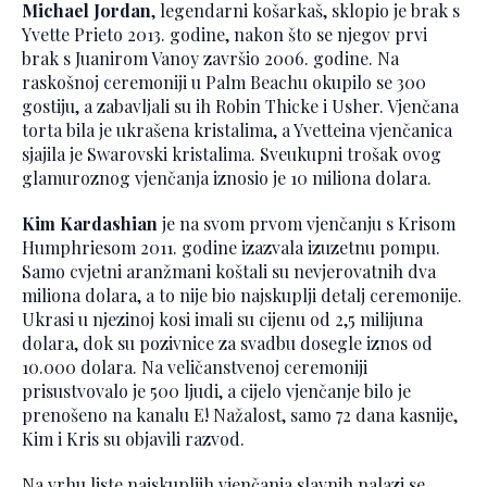
Michael Jordan
, legendarni košarkaš, sklopio je brak s
Yvette Prieto 2013. godine, nakon što se njegov prvi
brak s Juanirom Vanoy završio 2006. godine. Na
raskošnoj ceremoniji u Palm Beachu okupilo se 300
gostiju, a zabavljali su ih Robin Thicke i Usher. Vjenčana
torta bila je ukrašena kristalima, a Yvetteina vjenčanica
sjajila je Swarovski kristalima. Sveukupni trošak ovog
glamuroznog vjenčanja iznosio je 10 miliona dolara.
Kim Kardashian
je na svom prvom vjenčanju s Krisom
Humphriesom 2011. godine izazvala izuzetnu pompu.
Samo cvjetni aranžmani koštali su nevjerovatnih dva
miliona dolara, a to nije bio najskuplji detalj ceremonije.
Ukrasi u njezinoj kosi imali su cijenu od 2,5 milijuna
dolara, dok su pozivnice za svadbu dosegle iznos od
10.000 dolara. Na veličanstvenoj ceremoniji
prisustvovalo je 500 ljudi, a cijelo vjenčanje bilo je
prenošeno na kanalu E! Nažalost, samo 72 dana kasnije,
Kim i Kris su objavili razvod.
Na vrhu liste najskupljih vjenčanja slavnih nalazi se