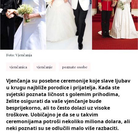
Foto: Vjenčanja
vjenčanica
vjenčanje
poznate osobe
Vjenčanja su posebne ceremonije koje slave ljubav
u krugu najbliže porodice i prijatelja. Kada ste
svjetski poznata ličnost s golemim prihodima,
želite osigurati da vaše vjenčanje bude
besprijekorno, ali to često dolazi uz visoke
troškove. Uobičajno je da se u takvim
ceremonijama potroši nekoliko miliona dolara, ali
neki poznati su se odlučili malo više razbaciti.