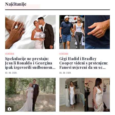
Najčitanije
VJENČANJA
VJENČANJA
Spekulacije ne prestaju:
Gigi Hadid i Bradley
Jesu li Ronaldo i Georgina
Cooper viđeni s prstenjem:
ipak izgovorili sudbonosno
Fanovi uvjereni da su se
"da"?
vjenčali
03. 08. 2026.
04. 08. 2026.