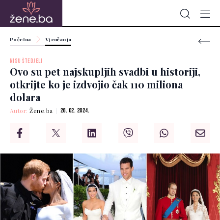
Početna
Vjenčanja
NISU ŠTEDJELI
Ovo su pet najskupljih svadbi u historiji,
otkrijte ko je izdvojio čak 110 miliona
dolara
Autor:
Žene.ba
26. 02. 2024.