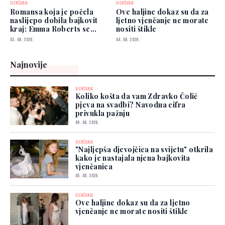
VJENČANJA
VJENČANJA
Romansa koja je počela
Ove haljine dokaz su da za
naslijepo dobila bajkovit
ljetno vjenčanje ne morate
kraj: Emma Roberts se
nositi štikle
udala
03. 08. 2026.
04. 08. 2026.
Najnovije
VJENČANJA
Koliko košta da vam Zdravko Čolić
pjeva na svadbi? Navodna cifra
privukla pažnju
06. 08. 2026.
VJENČANJA
"Najljepša djevojčica na svijetu" otkrila
kako je nastajala njena bajkovita
vjenčanica
05. 08. 2026.
VJENČANJA
Ove haljine dokaz su da za ljetno
vjenčanje ne morate nositi štikle