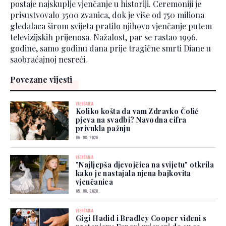
postaje najskuplje vjenčanje u historiji. Ceremoniji je
prisustvovalo 3500 zvanica, dok je više od 750 miliona
gledalaca širom svijeta pratilo njihovo vjenčanje putem
televizijskih prijenosa. Nažalost, par se rastao 1996.
godine, samo godinu dana prije tragične smrti Diane u
saobraćajnoj nesreći.
Povezane vijesti
VJENČANJA
Koliko košta da vam Zdravko Čolić
pjeva na svadbi? Navodna cifra
privukla pažnju
06. 08. 2026.
VJENČANJA
"Najljepša djevojčica na svijetu" otkrila
kako je nastajala njena bajkovita
vjenčanica
05. 08. 2026.
VJENČANJA
Gigi Hadid i Bradley Cooper viđeni s