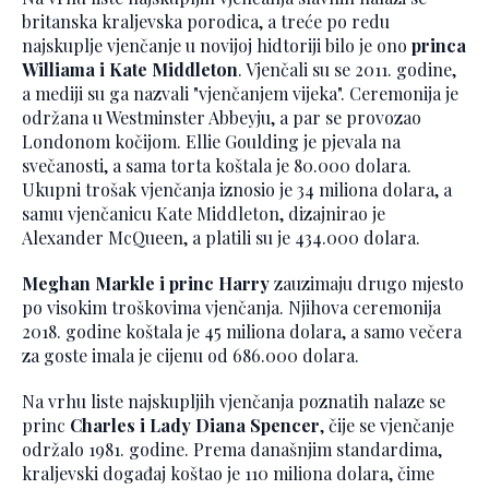
britanska kraljevska porodica, a treće po redu
najskuplje vjenčanje u novijoj hidtoriji bilo je ono
princa
Williama i Kate Middleton
. Vjenčali su se 2011. godine,
a mediji su ga nazvali "vjenčanjem vijeka". Ceremonija je
održana u Westminster Abbeyju, a par se provozao
Londonom kočijom. Ellie Goulding je pjevala na
svečanosti, a sama torta koštala je 80.000 dolara.
Ukupni trošak vjenčanja iznosio je 34 miliona dolara, a
samu vjenčanicu Kate Middleton, dizajnirao je
Alexander McQueen, a platili su je 434.000 dolara.
Meghan Markle
i princ Harry
zauzimaju drugo mjesto
po visokim troškovima vjenčanja. Njihova ceremonija
2018. godine koštala je 45 miliona dolara, a samo večera
za goste imala je cijenu od 686.000 dolara.
Na vrhu liste najskupljih vjenčanja poznatih nalaze se
princ
Charles i Lady Diana Spencer
, čije se vjenčanje
održalo 1981. godine. Prema današnjim standardima,
kraljevski događaj koštao je 110 miliona dolara, čime