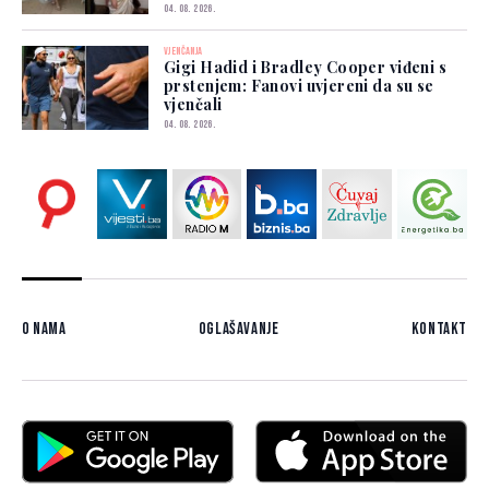
04. 08. 2026.
VJENČANJA
Gigi Hadid i Bradley Cooper viđeni s
prstenjem: Fanovi uvjereni da su se
vjenčali
04. 08. 2026.
O nama
Oglašavanje
Kontakt