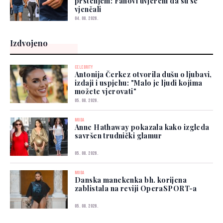
prstenjem: Fanovi uvjereni da su se
vjenčali
04. 08. 2026.
Izdvojeno
CELEBRITY
Antonija Čerkez otvorila dušu o ljubavi,
izdaji i uspjehu: "Malo je ljudi kojima
možete vjerovati"
05. 08. 2026.
MODA
Anne Hathaway pokazala kako izgleda
savršen trudnički glamur
05. 08. 2026.
MODA
Danska manekenka bh. korijena
zablistala na reviji OperaSPORT-a
05. 08. 2026.