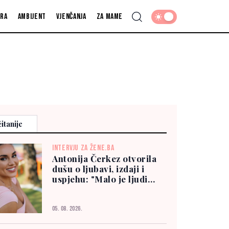
fra
Ambijent
Vjenčanja
Za mame
itanije
INTERVJU ZA ŽENE.BA
Antonija Čerkez otvorila
dušu o ljubavi, izdaji i
uspjehu: "Malo je ljudi
kojima možete vjerovati"
05. 08. 2026.