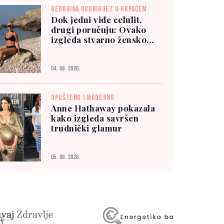
GEORGINA RODRIGUEZ U KUPAĆEM
Dok jedni vide celulit,
drugi poručuju: Ovako
izgleda stvarno žensko
tijelo
04. 08. 2026.
OPUŠTENO I MODERNO
Anne Hathaway pokazala
kako izgleda savršen
trudnički glamur
05. 08. 2026.