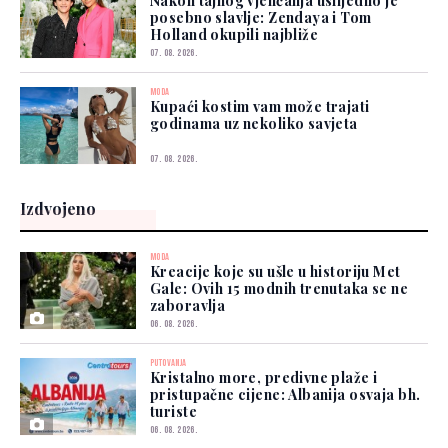
Nakon tajnog vjenčanja uslijedilo je
posebno slavlje: Zendaya i Tom
Holland okupili najbliže
07. 08. 2026.
MODA
Kupaći kostim vam može trajati
godinama uz nekoliko savjeta
07. 08. 2026.
Izdvojeno
MODA
Kreacije koje su ušle u historiju Met
Gale: Ovih 15 modnih trenutaka se ne
zaboravlja
06. 08. 2026.
PUTOVANJA
Kristalno more, predivne plaže i
pristupačne cijene: Albanija osvaja bh.
turiste
06. 08. 2026.