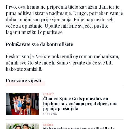
Prvo, ova hrana ne priprema tijelo za važan dan, jer je
puna aditiva i stvara nadimanje. Drugo, potreban vam je
dobar noćni san prije vjenčanja. Bolje napravite sebi
veče za opuštanje. Upalite mirisne svijeće, pustite
laganu muziku i opustite se.
Pokušavate sve da kontrolišete
Beskorisno je. Već ste pokrenuli ogroman mehanizam,
učinili sve što ste mogli. Samo vjerujte da će sve biti
kako ste zamislili.
Povezane vijesti
CELEBRITY
Članica Spice Girls pojavila se u
bijelom na vjenčanju prijateljice, ona
joj nije prešutjela
07. 08. 2026.
VJENČANJA