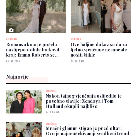
VJENČANJA
VJENČANJA
Romansa koja je počela
Ove haljine dokaz su da za
naslijepo dobila bajkovit
ljetno vjenčanje ne morate
kraj: Emma Roberts se
nositi štikle
udala
03. 08. 2026.
04. 08. 2026.
Najnovije
VJENČANJA
Nakon tajnog vjenčanja uslijedilo je
posebno slavlje: Zendaya i Tom
Holland okupili najbliže
07. 08. 2026.
VJENČANJA
Mračni glamur stigao je pred oltar:
Ovo je najneočekivaniji svadbeni trend