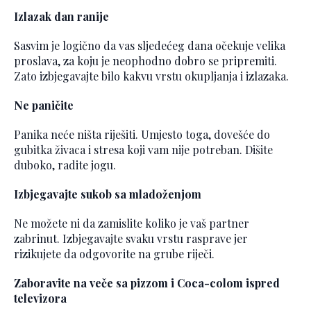
Izlazak dan ranije
Sasvim je logično da vas sljedećeg dana očekuje velika
proslava, za koju je neophodno dobro se pripremiti.
Zato izbjegavajte bilo kakvu vrstu okupljanja i izlazaka.
Ne paničite
Panika neće ništa riješiti. Umjesto toga, dovešće do
gubitka živaca i stresa koji vam nije potreban. Dišite
duboko, radite jogu.
Izbjegavajte sukob sa mladoženjom
Ne možete ni da zamislite koliko je vaš partner
zabrinut. Izbjegavajte svaku vrstu rasprave jer
rizikujete da odgovorite na grube riječi.
Zaboravite na veče sa pizzom i Coca-colom ispred
televizora