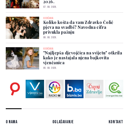
2026.
07. 08. 2026.
VJENČANJA
Koliko košta da vam Zdravko Čolić
pjeva na svadbi? Navodna cifra
privukla pažnju
06. 08. 2026.
VJENČANJA
"Najljepša djevojčica na svijetu" otkrila
kako je nastajala njena bajkovita
vjenčanica
05. 08. 2026.
O nama
Oglašavanje
Kontakt