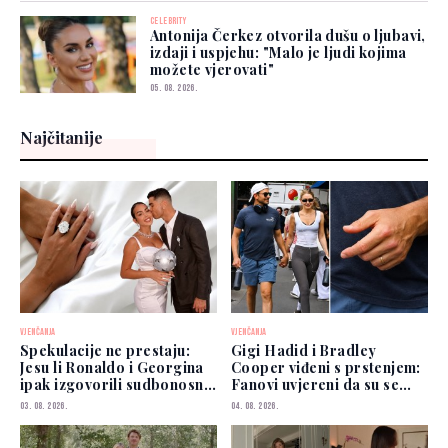
CELEBRITY
Antonija Čerkez otvorila dušu o ljubavi,
izdaji i uspjehu: "Malo je ljudi kojima
možete vjerovati"
05. 08. 2026.
Najčitanije
VJENČANJA
VJENČANJA
Spekulacije ne prestaju:
Gigi Hadid i Bradley
Jesu li Ronaldo i Georgina
Cooper viđeni s prstenjem:
ipak izgovorili sudbonosno
Fanovi uvjereni da su se
"da"?
vjenčali
03. 08. 2026.
04. 08. 2026.