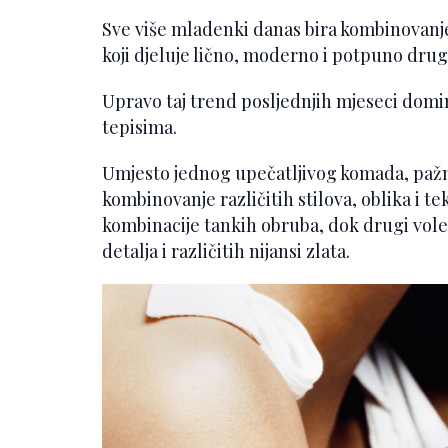
Sve više mladenki danas bira kombinovanje 
koji djeluje lično, moderno i potpuno drug
Upravo taj trend posljednjih mjeseci dom
tepisima.
Umjesto jednog upečatljivog komada, pažnj
kombinovanje različitih stilova, oblika i t
kombinacije tankih obruba, dok drugi vole
detalja i različitih nijansi zlata.