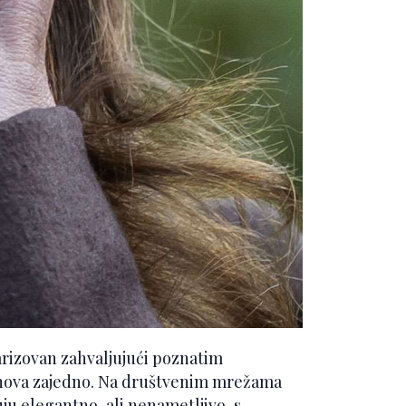
arizovan zahvaljujući poznatim
tenova zajedno. Na društvenim mrežama
uju elegantno, ali nenametljivo, s