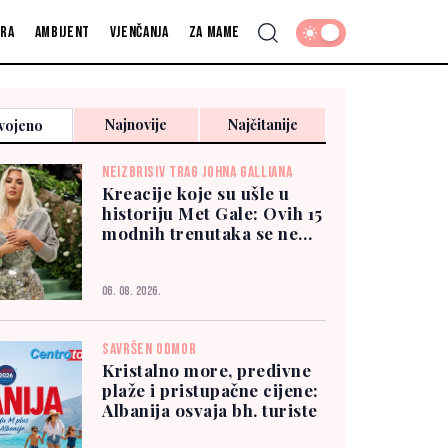
fra
Ambijent
Vjenčanja
Za mame
Najnovije
Najčitanije
vojeno
NEIZBRISIV TRAG JOHNA GALLIANA
Kreacije koje su ušle u
historiju Met Gale: Ovih 15
modnih trenutaka se ne
zaboravlja
06. 08. 2026.
SAVRŠEN ODMOR
Kristalno more, predivne
plaže i pristupačne cijene:
Albanija osvaja bh. turiste