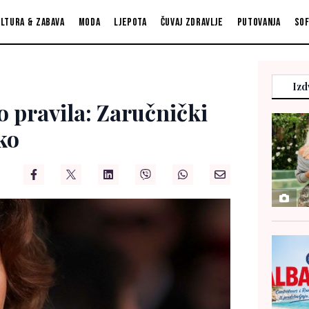
ltura & zabava
Moda
Ljepota
Čuvaj zdravlje
Putovanja
So
Izd
o pravila: Zaručnički
ko