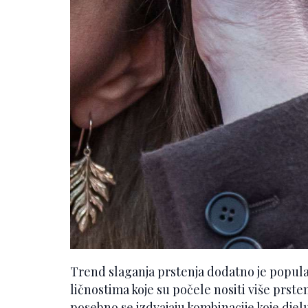
Trend slaganja prstenja dodatno je popul
ličnostima koje su počele nositi više prs
posebno se izdvajaju kombinacije koje djel