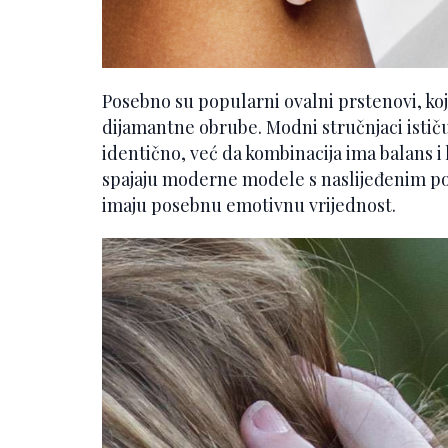
Posebno su popularni ovalni prstenovi, koji
dijamantne obrube. Modni stručnjaci ističu 
identično, već da kombinacija ima balans 
spajaju moderne modele s naslijeđenim po
imaju posebnu emotivnu vrijednost.