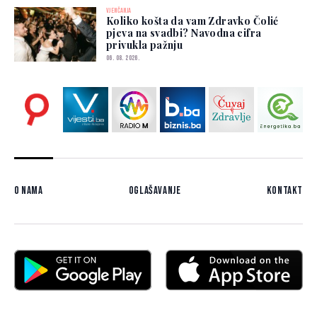
VJENČANJA
Koliko košta da vam Zdravko Čolić
pjeva na svadbi? Navodna cifra
privukla pažnju
06. 08. 2026.
O nama
Oglašavanje
Kontakt