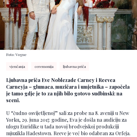
Foto: Vogue
vjenčanja
ceremonija
ljubavna priča
Ljubavna priča Eve Noblezade Carney i Reevea
Carneyja – glumaca, muzičara i umjetnika – započela
je tamo gdje je to za njih bilo gotovo sudbinski: na
sceni.
U “čudno osvijetljenoj” sali za probe na 8. aveniji u New
Yorku, 29. juna 2017. godine, Eva je došla na audiciju za
ulogu Euridike u tada novoj brodvejskoj produkciji
mjuzikla Hadestown. Reeve je već bio odabran za Orfeja.