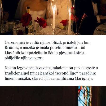
Ceremoniju je vodio njihov blizak prijatelj Jon Jon
Briones, a muzika je imala posebno mjesto – od
klasičnih kompozicija do ličnih pjesama koje su
obilježile njihovu vezu.
Nakon izgovorenih zavjeta, mladenci su poveli goste u
tradicionalnoj njuorleanskoj “second line” paradi uz
limenu muziku, slaveći ljubav na ulicama Marignyja.