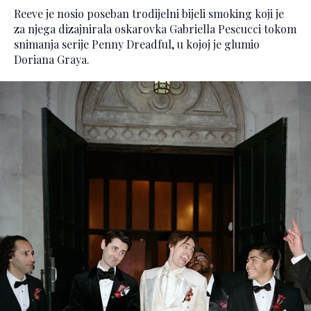
Reeve je nosio poseban trodijelni bijeli smoking koji je
za njega dizajnirala oskarovka Gabriella Pescucci tokom
snimanja serije Penny Dreadful, u kojoj je glumio
Doriana Graya.