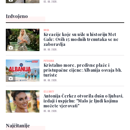
03. 08. 2026.
Izdvojeno
MODA
Kreacije koje su ušle u historiju Met
Gale: Ovih 15 modnih trenutaka se ne
zaboravlja
06. 08. 2026.
PUTOVANJA
Kristalno more, predivne plaže i
pristupačne cijene: Albanija osvaja bh.
turiste
06. 08. 2026.
CELEBRITY
Antonija Čerkez otvorila dušu o ljubavi,
izdaji i uspjehu: "Malo je ljudi kojima
možete vjerovati"
05. 08. 2026.
Najčitanije