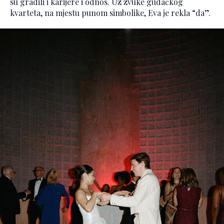
su gradili i karijere i odnos. Uz zvuke gudačkog
kvarteta, na mjestu punom simbolike, Eva je rekla “da”.