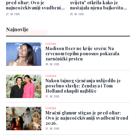
pred oltar: Ovo je
svijetu" otkrila kako je
najneočekivaniji svadbeni
nastajala njena bajkovita
trend 2026.
vjenčanica
07. 08. 2026.
05. 08. 2026.
Najnovije
VJENČANJA
Madison Beer ne krije sreću: Na
crvenom tepihu ponosno pokazala
zaručnički prsten
09. 08. 2026.
VJENČANJA
Nakon tajnog vjenčanja uslijedilo je
posebno slavlje: Zendaya i Tom
Holland okupili najbliže
07. 08. 2026.
VJENČANJA
Mračni glamur stigao je pred oltar:
Ovo je najneočekivaniji svadbeni trend
2026.
07. 08. 2026.