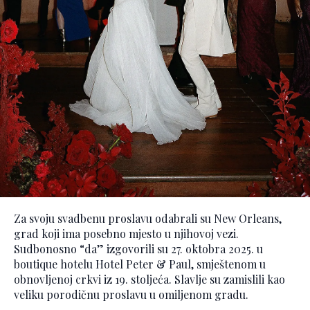
Za svoju svadbenu proslavu odabrali su New Orleans,
grad koji ima posebno mjesto u njihovoj vezi.
Sudbonosno “da” izgovorili su 27. oktobra 2025. u
boutique hotelu Hotel Peter & Paul, smještenom u
obnovljenoj crkvi iz 19. stoljeća. Slavlje su zamislili kao
veliku porodičnu proslavu u omiljenom gradu.