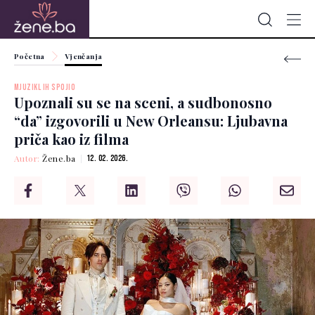
Početna
Vjenčanja
MJUZIKL IH SPOJIO
Upoznali su se na sceni, a sudbonosno
“da” izgovorili u New Orleansu: Ljubavna
priča kao iz filma
Autor:
Žene.ba
12. 02. 2026.