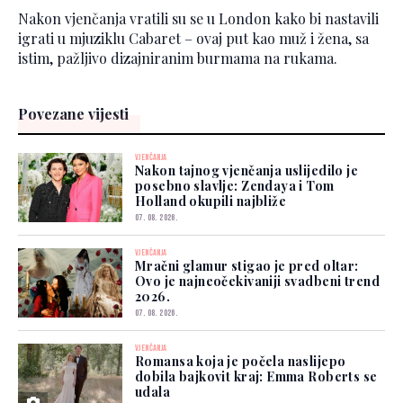
Nakon vjenčanja vratili su se u London kako bi nastavili
igrati u mjuziklu Cabaret – ovaj put kao muž i žena, sa
istim, pažljivo dizajniranim burmama na rukama.
Povezane vijesti
VJENČANJA
Nakon tajnog vjenčanja uslijedilo je
posebno slavlje: Zendaya i Tom
Holland okupili najbliže
07. 08. 2026.
VJENČANJA
Mračni glamur stigao je pred oltar:
Ovo je najneočekivaniji svadbeni trend
2026.
07. 08. 2026.
VJENČANJA
Romansa koja je počela naslijepo
dobila bajkovit kraj: Emma Roberts se
udala