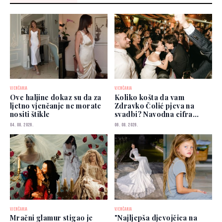
VJENČANJA
VJENČANJA
Ove haljine dokaz su da za
Koliko košta da vam
ljetno vjenčanje ne morate
Zdravko Čolić pjeva na
nositi štikle
svadbi? Navodna cifra
privukla pažnju
04. 08. 2026.
06. 08. 2026.
VJENČANJA
VJENČANJA
Mračni glamur stigao je
"Najljepša djevojčica na