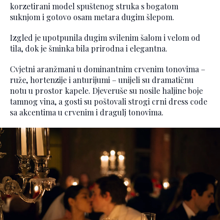
korzetirani model spuštenog struka s bogatom
suknjom i gotovo osam metara dugim šlepom.
Izgled je upotpunila dugim svilenim šalom i velom od
tila, dok je šminka bila prirodna i elegantna.
Cvjetni aranžmani u dominantnim crvenim tonovima –
ruže, hortenzije i anturijumi – unijeli su dramatičnu
notu u prostor kapele. Djeveruše su nosile haljine boje
tamnog vina, a gosti su poštovali strogi crni dress code
sa akcentima u crvenim i dragulj tonovima.