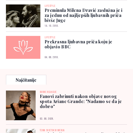
LIFESTYLE
Preminula Milena Dravić zaslužna je i
za jednu od najljepših ljubavnih priča
bivše Juge
14. 10. 2018.
LIFESTYLE
Prekrasna ljubavna priča koju je
objavio BBC
04. 06. 2018.
Najčitanije
BURNE REAKCIJE
Fanovi zabrinuti nakon objave novog
spota Ariane Grande: "Nadamo se da je
dobro"
03. 08. 2026.
TEMA SVJETSKIH MEDIJA