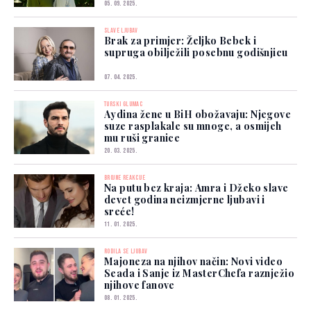
05. 09. 2025.
SLAVE LJUBAV
Brak za primjer: Željko Bebek i
supruga obilježili posebnu godišnjicu
07. 04. 2025.
TURSKI GLUMAC
Aydina žene u BiH obožavaju: Njegove
suze rasplakale su mnoge, a osmijeh
mu ruši granice
20. 03. 2025.
BROJNE REAKCIJE
Na putu bez kraja: Amra i Džeko slave
devet godina neizmjerne ljubavi i
sreće!
11. 01. 2025.
RODILA SE LJUBAV
Majoneza na njihov način: Novi video
Seada i Sanje iz MasterChefa raznježio
njihove fanove
08. 01. 2025.