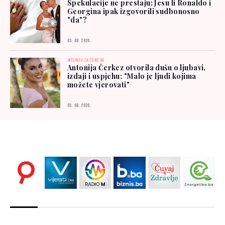
Spekulacije ne prestaju: Jesu li Ronaldo i
Georgina ipak izgovorili sudbonosno
"da"?
03. 08. 2026.
INTERVJU ZA ŽENE.BA
Antonija Čerkez otvorila dušu o ljubavi,
izdaji i uspjehu: "Malo je ljudi kojima
možete vjerovati"
05. 08. 2026.