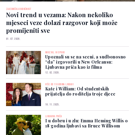
ZAJEDNIČKA BUDUĆNOST
Novi trend u vezama: Nakon nekoliko
mjeseci veze dolazi razgovor koji može
promijeniti sve
01. 07. 2026.
MJUZIKL IH SPOJIO
Upoznali su se na sceni, a sudbonosno
“da” izgovorili u New Orleansu:
Ljubavna priča kao iz filma
12. 02. 2026.
VIŠE OD 15 GODINA LJUBAVI
Kate i William: Od studentskih
prijatelja do roditelja troje djece
16. 11. 2025.
LJUBAVNA PRIČA
I u dobru i u zlu: Emma Heming Willis o
18 godina ljubavi sa Bruce Willisom