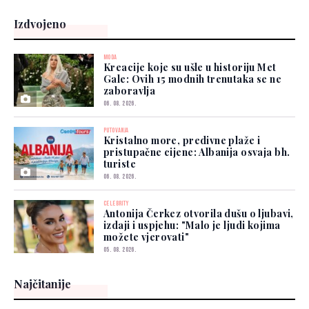
Izdvojeno
MODA
Kreacije koje su ušle u historiju Met
Gale: Ovih 15 modnih trenutaka se ne
zaboravlja
06. 08. 2026.
PUTOVANJA
Kristalno more, predivne plaže i
pristupačne cijene: Albanija osvaja bh.
turiste
06. 08. 2026.
CELEBRITY
Antonija Čerkez otvorila dušu o ljubavi,
izdaji i uspjehu: "Malo je ljudi kojima
možete vjerovati"
05. 08. 2026.
Najčitanije