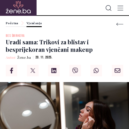
Početna
Vjenčanja
BES ŠMINKERA
Uradi sama: Trikovi za blistav i
besprijekoran vjenčani makeup
Autor:
Žene.ba
20. 11. 2025.