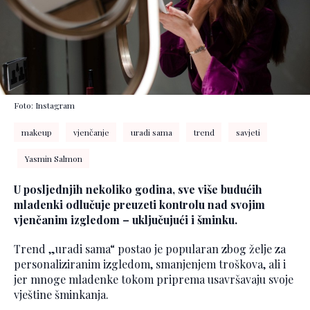
Foto: Instagram
makeup
vjenčanje
uradi sama
trend
savjeti
Yasmin Salmon
U posljednjih nekoliko godina, sve više budućih
mladenki odlučuje preuzeti kontrolu nad svojim
vjenčanim izgledom – uključujući i šminku.
Trend „uradi sama“ postao je popularan zbog želje za
personaliziranim izgledom, smanjenjem troškova, ali i
jer mnoge mladenke tokom priprema usavršavaju svoje
vještine šminkanja.