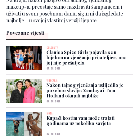
makeup-a, preostaje samo nazdraviti šampanjcem i
uživati u svom posebnom danu, sigurni da izgledate
najbolje – u svojoj vlastitoj verziji ljepote.
Povezane vijesti
CELEBRITY
Članica Spice Girls pojavila se u
bijelom na vjenčanju prijateljice, ona
joj nije prešutjela
07. 08. 2026.
VJENČANJA
Nakon tajnog vjenčanja uslijedilo je
posebno slavlje: Zendaya i Tom
Holland okupili najbliže
07. 08. 2026.
MODA
Kupaći kostim vam može trajati
godinama uz nekoliko savjeta
07. 08. 2026.