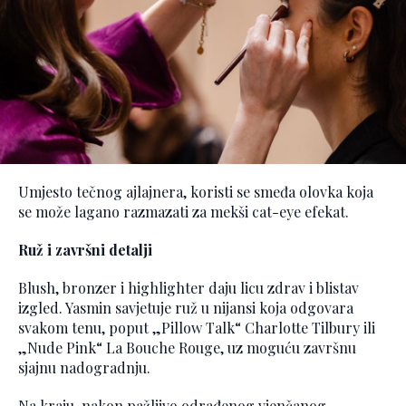
Umjesto tečnog ajlajnera, koristi se smeđa olovka koja
se može lagano razmazati za mekši cat-eye efekat.
Ruž i završni detalji
Blush, bronzer i highlighter daju licu zdrav i blistav
izgled. Yasmin savjetuje ruž u nijansi koja odgovara
svakom tenu, poput „Pillow Talk“ Charlotte Tilbury ili
„Nude Pink“ La Bouche Rouge, uz moguću završnu
sjajnu nadogradnju.
Na kraju, nakon pažljivo odrađenog vjenčanog