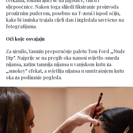
četkama, fokusirajući se na jagodice, vilicu i
sljepoočnice. Nakon toga slijedi fiksiranje proizvoda
prozirnim puderom, posebno na T-zoni i ispod očiju,
kako bi šminka trajala cijeli dan i izgledala savršeno na
fotografijama.
Oči koje osvajaju
Za sjenilo, Yasmin preporučuje paletu Tom Ford „Nude
Dip“. Najprije se na pregib oka nanosi svijetlo-smeđa
nijansa, zatim tamnija nijansa u vanjskom kutu za
„smokey“ efekat, a svjetlija nijansa u unutrašnjem kutu
oka za podizanje pogleda.