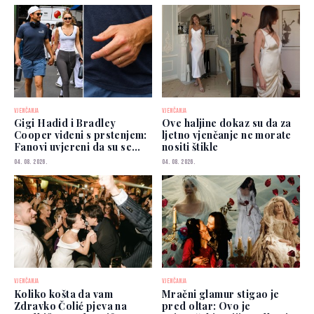
VJENČANJA
VJENČANJA
Gigi Hadid i Bradley
Ove haljine dokaz su da za
Cooper viđeni s prstenjem:
ljetno vjenčanje ne morate
Fanovi uvjereni da su se
nositi štikle
vjenčali
04. 08. 2026.
04. 08. 2026.
VJENČANJA
VJENČANJA
Koliko košta da vam
Mračni glamur stigao je
Zdravko Čolić pjeva na
pred oltar: Ovo je