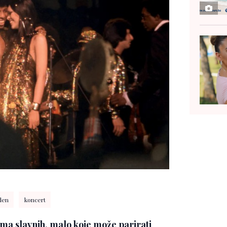
den
koncert
ima slavnih, malo koje može parirati