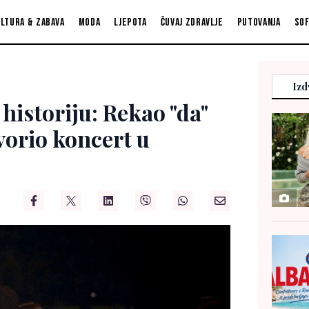
ltura & zabava
Moda
Ljepota
Čuvaj zdravlje
Putovanja
So
Izd
 historiju: Rekao "da"
tvorio koncert u