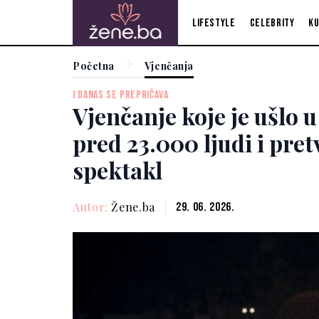
Lifestyle
Celebrity
Ku
Početna
Vjenčanja
I DANAS SE PREPRIČAVA
Vjenčanje koje je ušlo u
pred 23.000 ljudi i pre
spektakl
Autor:
Žene.ba
29. 06. 2026.