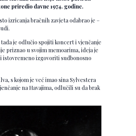
tone priredio davne 1974. godine.
to izricanja bračnih zavjeta odabrao je –
udi.
da je odlučio spojiti koncert i vjenčanje
ije priznao u svojim memoarima, ideja je
i i istovremeno izgovoriti sudbonosno
lva, s kojom je već imao sina Sylvestera
vjenčanje na Havajima, odlučili su da brak