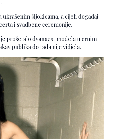
.
a ukrašenim šljokicama, a cijeli događaj
ncerta i svadbene ceremonije.
m je prošetalo dvanaest modela u crnim
kav publika do tada nije vidjela.