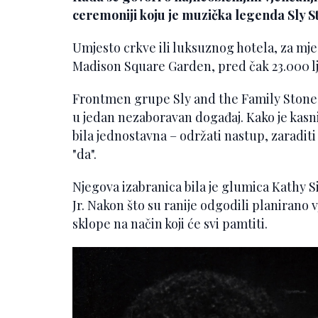
ceremoniji koju je muzička legenda Sly S
Umjesto crkve ili luksuznog hotela, za mjes
Madison Square Garden, pred čak 23.000 lj
Frontmen grupe Sly and the Family Stone ta
u jedan nezaboravan događaj. Kako je kasn
bila jednostavna – održati nastup, zaradit
"da".
Njegova izabranica bila je glumica Kathy Si
Jr. Nakon što su ranije odgodili planirano 
sklope na način koji će svi pamtiti.