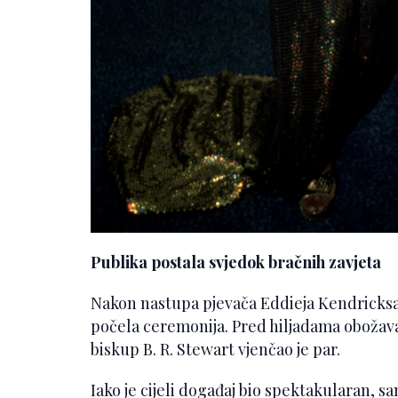
Publika postala svjedok bračnih zavjeta
Nakon nastupa pjevača Eddieja Kendricksa, 
počela ceremonija. Pred hiljadama obožava
biskup B. R. Stewart vjenčao je par.
Iako je cijeli događaj bio spektakularan, sa