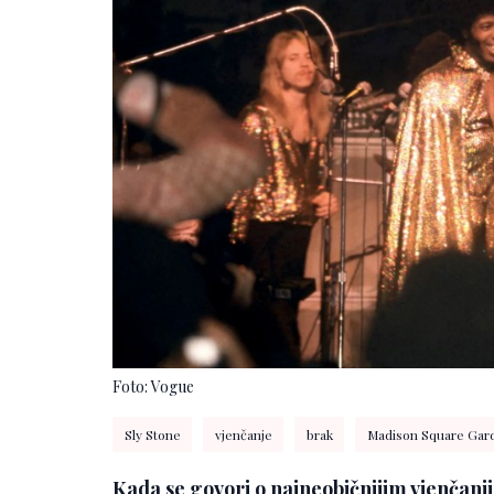
Foto: Vogue
Sly Stone
vjenčanje
brak
Madison Square Gar
Kada se govori o najneobičnijim vjenčanj