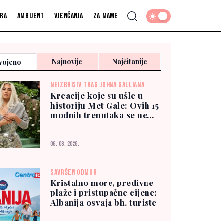
fra
Ambijent
Vjenčanja
Za mame
Najnovije
Najčitanije
vojeno
NEIZBRISIV TRAG JOHNA GALLIANA
Kreacije koje su ušle u
historiju Met Gale: Ovih 15
modnih trenutaka se ne
zaboravlja
06. 08. 2026.
SAVRŠEN ODMOR
Kristalno more, predivne
plaže i pristupačne cijene:
Albanija osvaja bh. turiste