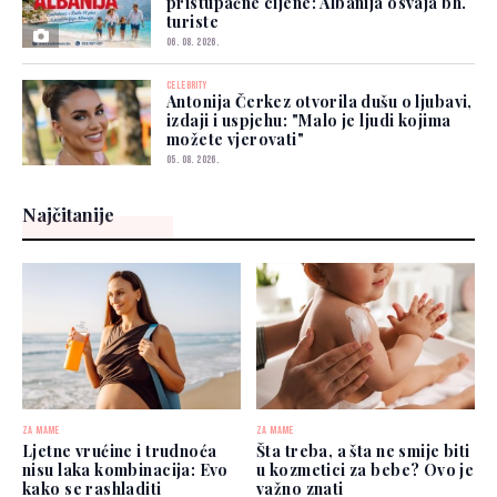
pristupačne cijene: Albanija osvaja bh.
turiste
06. 08. 2026.
CELEBRITY
Antonija Čerkez otvorila dušu o ljubavi,
izdaji i uspjehu: "Malo je ljudi kojima
možete vjerovati"
05. 08. 2026.
Najčitanije
ZA MAME
ZA MAME
Ljetne vrućine i trudnoća
Šta treba, a šta ne smije biti
nisu laka kombinacija: Evo
u kozmetici za bebe? Ovo je
kako se rashladiti
važno znati