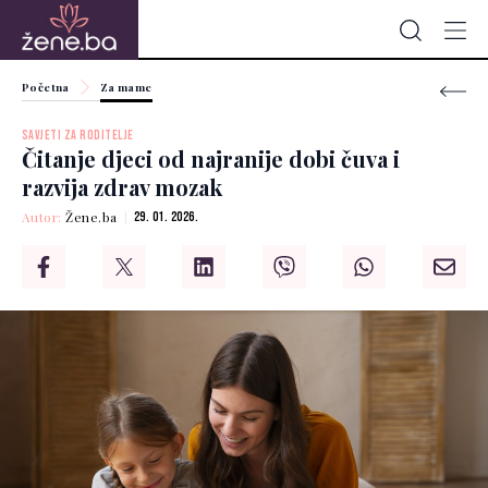
Početna
Za mame
SAVJETI ZA RODITELJE
Čitanje djeci od najranije dobi čuva i
razvija zdrav mozak
Autor:
Žene.ba
29. 01. 2026.