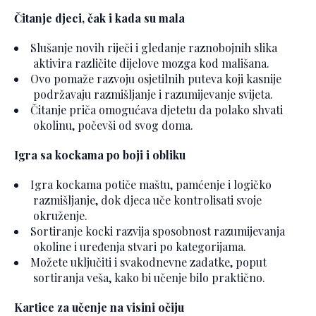
Čitanje djeci, čak i kada su mala
Slušanje novih riječi i gledanje raznobojnih slika
aktivira različite dijelove mozga kod mališana.
Ovo pomaže razvoju osjetilnih puteva koji kasnije
podržavaju razmišljanje i razumijevanje svijeta.
Čitanje priča omogućava djetetu da polako shvati
okolinu, počevši od svog doma.
Igra sa kockama po boji i obliku
Igra kockama potiče maštu, pamćenje i logičko
razmišljanje, dok djeca uče kontrolisati svoje
okruženje.
Sortiranje kocki razvija sposobnost razumijevanja
okoline i uređenja stvari po kategorijama.
Možete uključiti i svakodnevne zadatke, poput
sortiranja veša, kako bi učenje bilo praktično.
Kartice za učenje na visini očiju