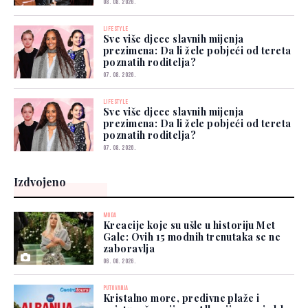
08. 08. 2026.
LIFESTYLE
Sve više djece slavnih mijenja
prezimena: Da li žele pobjeći od tereta
poznatih roditelja?
07. 08. 2026.
LIFESTYLE
Sve više djece slavnih mijenja
prezimena: Da li žele pobjeći od tereta
poznatih roditelja?
07. 08. 2026.
Izdvojeno
MODA
Kreacije koje su ušle u historiju Met
Gale: Ovih 15 modnih trenutaka se ne
zaboravlja
06. 08. 2026.
PUTOVANJA
Kristalno more, predivne plaže i