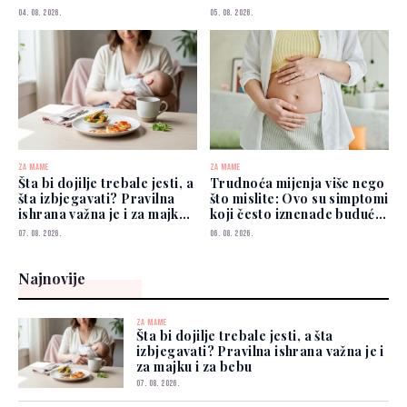
04. 08. 2026.
05. 08. 2026.
ZA MAME
ZA MAME
Šta bi dojilje trebale jesti, a
Trudnoća mijenja više nego
šta izbjegavati? Pravilna
što mislite: Ovo su simptomi
ishrana važna je i za majku i
koji često iznenade buduće
za bebu
mame
07. 08. 2026.
06. 08. 2026.
Najnovije
ZA MAME
Šta bi dojilje trebale jesti, a šta
izbjegavati? Pravilna ishrana važna je i
za majku i za bebu
07. 08. 2026.