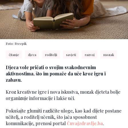
Foto: Freepik
čitanje
djeca
roditelji
savjeti
razvoj
mozak
Djeca vole pričati o svojim svakodnevnim
aktivnostima, što im pomaže da uče kroz igru i
zabavu.
Kroz kreativne igre i nova iskustva, mozak djeteta bolje
organizuje informacije i lakše uči.
Pokušajte glumiti različite uloge, kao kad dijete postane
učitelj, a roditelj učenik, što jača sposobnost
komunikacije, prenosi portal
Čuvajzdravlje.ba
.