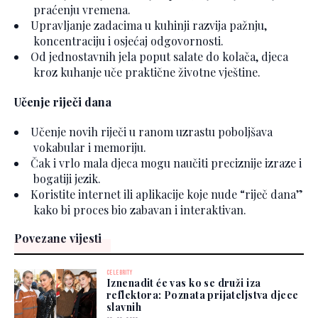
praćenju vremena.
Upravljanje zadacima u kuhinji razvija pažnju,
koncentraciju i osjećaj odgovornosti.
Od jednostavnih jela poput salate do kolača, djeca
kroz kuhanje uče praktične životne vještine.
Učenje riječi dana
Učenje novih riječi u ranom uzrastu poboljšava
vokabular i memoriju.
Čak i vrlo mala djeca mogu naučiti preciznije izraze i
bogatiji jezik.
Koristite internet ili aplikacije koje nude “riječ dana”
kako bi proces bio zabavan i interaktivan.
Povezane vijesti
CELEBRITY
Iznenadit će vas ko se druži iza
reflektora: Poznata prijateljstva djece
slavnih