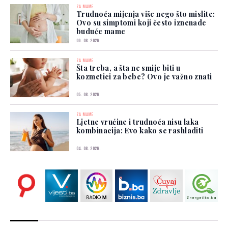
ZA MAME
Trudnoća mijenja više nego što mislite:
Ovo su simptomi koji često iznenade
buduće mame
06. 08. 2026.
ZA MAME
Šta treba, a šta ne smije biti u
kozmetici za bebe? Ovo je važno znati
05. 08. 2026.
ZA MAME
Ljetne vrućine i trudnoća nisu laka
kombinacija: Evo kako se rashladiti
04. 08. 2026.