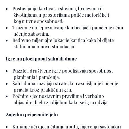
Postavljanje kartica sa slovima, brojevima ili
životinjama u prostorijama potiče motoričke i
kognitivne sposobnosti.
Traženje i prepoznavanje kartica jača pamćenje i čini
učenje zabavnim.
Redovno mijenjajte lokacije kartica kako bi dijete
stalno imalo novu stimulaciju.
Igre na ploči poput šaha ili dame
Puzzle i društvene igre poboljšavaju sposobnost
planiranja i pamćenja.
Šah i dama razvijaju strateško razmišljanje i učenje
pravila kroz praktičnu igru.
Počnite s jednostavnim pravilima i verbalno
objasnite dijelu za dijelom kako se igra odvija.
Zajedno pripremite jelo
Kuhanje uči djecu čitanju uputa, mjerenju sastojaka i