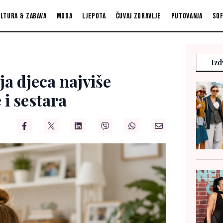
ltura & zabava
Moda
Ljepota
Čuvaj zdravlje
Putovanja
So
Izd
ja djeca najviše
 i sestara