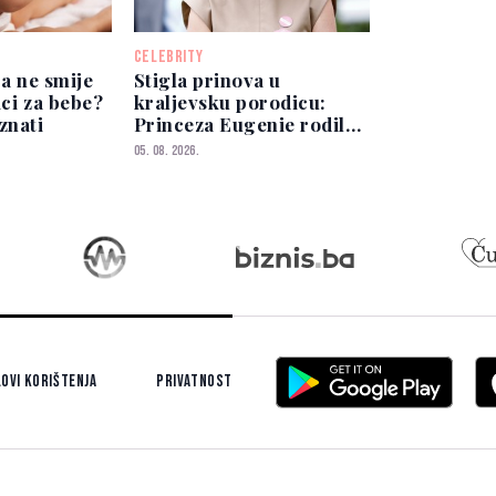
CELEBRITY
ta ne smije
Stigla prinova u
ici za bebe?
kraljevsku porodicu:
znati
Princeza Eugenie rodila
kćerkicu
05. 08. 2026.
ovi korištenja
Privatnost