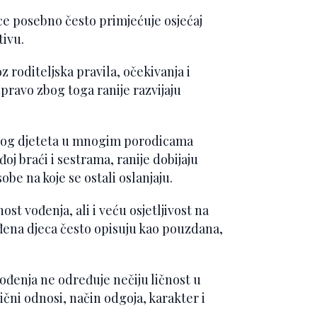
ce posebno često primjećuje osjećaj
tivu.
 roditeljska pravila, očekivanja i
pravo zbog toga ranije razvijaju
enog djeteta u mnogim porodicama
j braći i sestrama, ranije dobijaju
e na koje se ostali oslanjaju.
t vođenja, ali i veću osjetljivost na
đena djeca često opisuju kao pouzdana,
rođenja ne određuje nečiju ličnost u
ični odnosi, način odgoja, karakter i