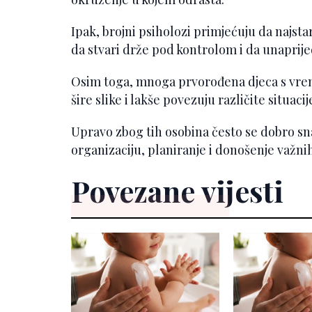
Ipak, brojni psiholozi primjećuju da najsta
da stvari drže pod kontrolom i da unapri
Osim toga, mnoga prvorođena djeca s vre
šire slike i lakše povezuju različite situac
Upravo zbog tih osobina često se dobro sna
organizaciju, planiranje i donošenje važni
Povezane vijesti