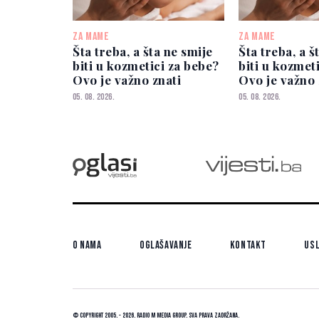
ZA MAME
ZA MAME
Šta treba, a šta ne smije
Šta treba, a š
biti u kozmetici za bebe?
biti u kozmet
Ovo je važno znati
Ovo je važno 
05. 08. 2026.
05. 08. 2026.
O nama
Oglašavanje
Kontakt
Usl
© Copyright 2005. - 2026. Radio M Media Group.
Sva prava zadržana.