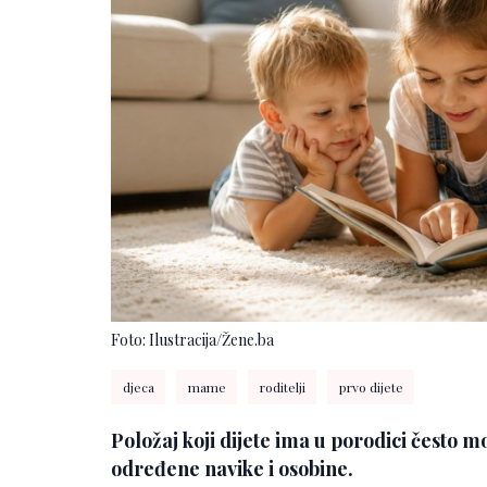
Foto: Ilustracija/Žene.ba
djeca
mame
roditelji
prvo dijete
Položaj koji dijete ima u porodici često mo
određene navike i osobine.