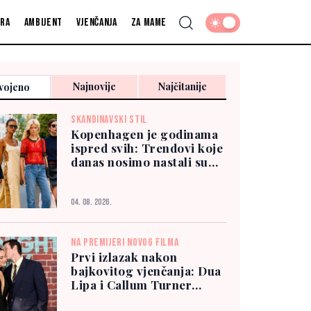
fra
Ambijent
Vjenčanja
Za mame
Najnovije
Najčitanije
vojeno
SKANDINAVSKI STIL
Kopenhagen je godinama
ispred svih: Trendovi koje
danas nosimo nastali su
tamo
04. 08. 2026.
NA PREMIJERI NOVOG FILMA
Prvi izlazak nakon
bajkovitog vjenčanja: Dua
Lipa i Callum Turner
zablistali u New Yorku