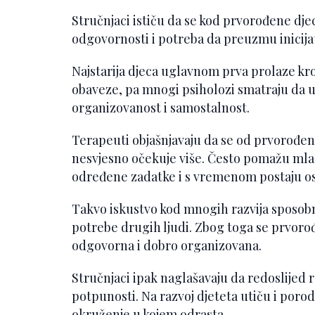
Stručnjaci ističu da se kod prvorođene dje
odgovornosti i potreba da preuzmu inicija
Najstarija djeca uglavnom prva prolaze kroz
obaveze, pa mnogi psiholozi smatraju da u
organizovanost i samostalnost.
Terapeuti objašnjavaju da se od prvorođ
nesvjesno očekuje više. Često pomažu mlađo
određene zadatke i s vremenom postaju osob
Takvo iskustvo kod mnogih razvija sposobnos
potrebe drugih ljudi. Zbog toga se prvoro
odgovorna i dobro organizovana.
Stručnjaci ipak naglašavaju da redoslijed 
potpunosti. Na razvoj djeteta utiču i porod
okruženje u kojem odrasta.