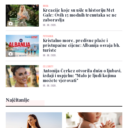
MODA
Kreacije koje su ušle u historiju Met
Gale: Ovih 15 modnih trenutaka se ne
zaboravlja
06. 08. 2026.
PUTOVANJA
Kristalno more, predivne plaže i
pristupačne cijene: Albanija osvaja bh.
turiste
06. 08. 2026.
CELEBRITY
Antonija Čerkez otvorila dušu o ljubavi,
izdaji i uspjehu: "Malo je ljudi kojima
možete vjerovati"
05. 08. 2026.
Najčitanije