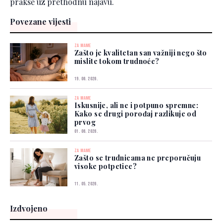
prakse uz prethodnu najavu.
Povezane vijesti
ZA MAME
Zašto je kvalitetan san važniji nego što
mislite tokom trudnoće?
19. 06. 2026.
ZA MAME
Iskusnije, ali ne i potpuno spremne:
Kako se drugi porođaj razlikuje od
prvog
01. 06. 2026.
ZA MAME
Zašto se trudnicama ne preporučuju
visoke potpetice?
11. 05. 2026.
Izdvojeno