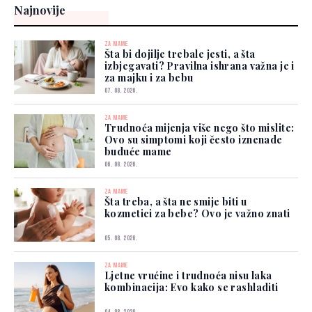
Najnovije
ZA MAME
Šta bi dojilje trebale jesti, a šta
izbjegavati? Pravilna ishrana važna je i
za majku i za bebu
07. 08. 2026.
ZA MAME
Trudnoća mijenja više nego što mislite:
Ovo su simptomi koji često iznenade
buduće mame
06. 08. 2026.
ZA MAME
Šta treba, a šta ne smije biti u
kozmetici za bebe? Ovo je važno znati
05. 08. 2026.
ZA MAME
Ljetne vrućine i trudnoća nisu laka
kombinacija: Evo kako se rashladiti