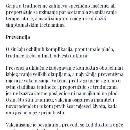
Gripa u trudnoći ne zahtijeva specifično liječenje, ali
preporučuje se uzimanje paracetamola za snižavanje
temperature, a ostali simptomi mogu se ublažiti
simptomatskim tretmanima.
Prevencija
U slučaju ozbiljnih komplikacija, poput upale pluća,
trudnice treba odmah odvesti doktoru.
Prevencija uključuje izbjegavanje kontakta s oboljelima i
izbjegavanje velikih okupljanja, a najvažnija preventivna
mjera je vakcinisanje. Vakcina protiv gripe je sigurno u
svim stadijima trudnoće i preporučuje se trudnicama
jer ne izaziva štetne posljedice ni na majku ni na plod.
Osim što štiti trudnicu, vakcina osigurava imunitet i
novorođenčetu tokom prvih šest mjeseci života, kada
ono još ne može primiti istu.
Vakcinisanje je besplatno i provodi se kod doktora opće