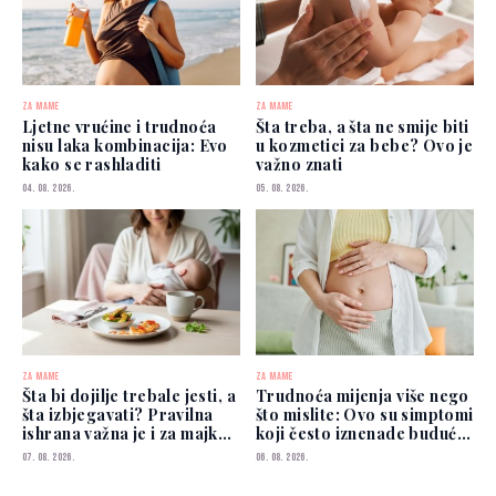
ZA MAME
ZA MAME
Ljetne vrućine i trudnoća
Šta treba, a šta ne smije biti
nisu laka kombinacija: Evo
u kozmetici za bebe? Ovo je
kako se rashladiti
važno znati
04. 08. 2026.
05. 08. 2026.
ZA MAME
ZA MAME
Šta bi dojilje trebale jesti, a
Trudnoća mijenja više nego
šta izbjegavati? Pravilna
što mislite: Ovo su simptomi
ishrana važna je i za majku i
koji često iznenade buduće
za bebu
mame
07. 08. 2026.
06. 08. 2026.