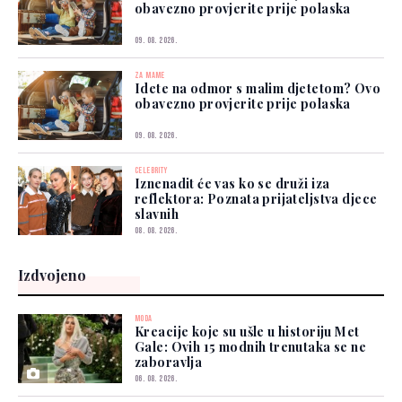
obavezno provjerite prije polaska
09. 08. 2026.
ZA MAME
Idete na odmor s malim djetetom? Ovo
obavezno provjerite prije polaska
09. 08. 2026.
CELEBRITY
Iznenadit će vas ko se druži iza
reflektora: Poznata prijateljstva djece
slavnih
08. 08. 2026.
Izdvojeno
MODA
Kreacije koje su ušle u historiju Met
Gale: Ovih 15 modnih trenutaka se ne
zaboravlja
06. 08. 2026.