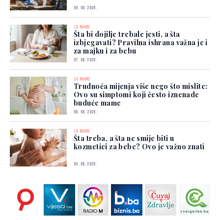
09. 08. 2026.
ZA MAME
Šta bi dojilje trebale jesti, a šta
izbjegavati? Pravilna ishrana važna je i
za majku i za bebu
07. 08. 2026.
ZA MAME
Trudnoća mijenja više nego što mislite:
Ovo su simptomi koji često iznenade
buduće mame
06. 08. 2026.
ZA MAME
Šta treba, a šta ne smije biti u
kozmetici za bebe? Ovo je važno znati
05. 08. 2026.