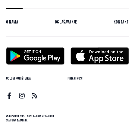
O nama
Oglašavanje
Kontakt
Uslovi korištenja
Privatnost
© Copyright 2005. - 2026. Radio M Media Group.
Sva prava zadržana.
Dizajn i programiranje:
Lampa.ba