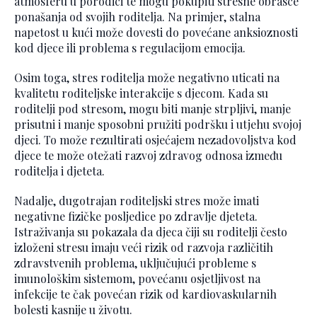
atmosferu u porodici te mogu pokupiti stresne obrasce
ponašanja od svojih roditelja. Na primjer, stalna
napetost u kući može dovesti do povećane anksioznosti
kod djece ili problema s regulacijom emocija.
Osim toga, stres roditelja može negativno uticati na
kvalitetu roditeljske interakcije s djecom. Kada su
roditelji pod stresom, mogu biti manje strpljivi, manje
prisutni i manje sposobni pružiti podršku i utjehu svojoj
djeci. To može rezultirati osjećajem nezadovoljstva kod
djece te može otežati razvoj zdravog odnosa između
roditelja i djeteta.
Nadalje, dugotrajan roditeljski stres može imati
negativne fizičke posljedice po zdravlje djeteta.
Istraživanja su pokazala da djeca čiji su roditelji često
izloženi stresu imaju veći rizik od razvoja različitih
zdravstvenih problema, uključujući probleme s
imunološkim sistemom, povećanu osjetljivost na
infekcije te čak povećan rizik od kardiovaskularnih
bolesti kasnije u životu.