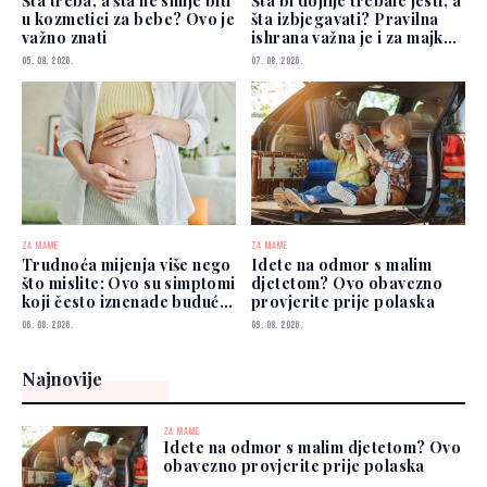
Šta treba, a šta ne smije biti
Šta bi dojilje trebale jesti, a
u kozmetici za bebe? Ovo je
šta izbjegavati? Pravilna
važno znati
ishrana važna je i za majku i
za bebu
05. 08. 2026.
07. 08. 2026.
ZA MAME
ZA MAME
Trudnoća mijenja više nego
Idete na odmor s malim
što mislite: Ovo su simptomi
djetetom? Ovo obavezno
koji često iznenade buduće
provjerite prije polaska
mame
06. 08. 2026.
09. 08. 2026.
Najnovije
ZA MAME
Idete na odmor s malim djetetom? Ovo
obavezno provjerite prije polaska