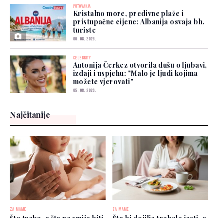
PUTOVANJA
Kristalno more, predivne plaže i
pristupačne cijene: Albanija osvaja bh.
turiste
06. 08. 2026.
CELEBRITY
Antonija Čerkez otvorila dušu o ljubavi,
izdaji i uspjehu: "Malo je ljudi kojima
možete vjerovati"
05. 08. 2026.
Najčitanije
ZA MAME
ZA MAME