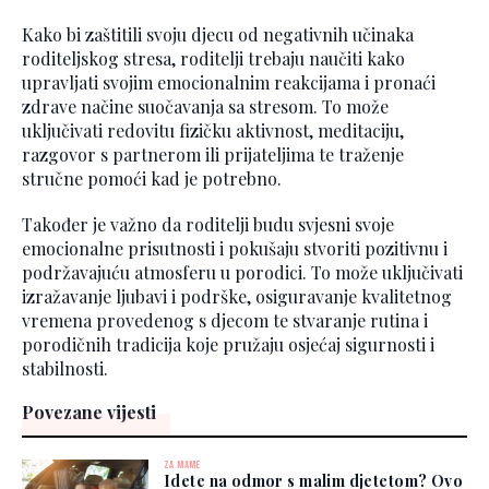
Kako bi zaštitili svoju djecu od negativnih učinaka
roditeljskog stresa, roditelji trebaju naučiti kako
upravljati svojim emocionalnim reakcijama i pronaći
zdrave načine suočavanja sa stresom. To može
uključivati redovitu fizičku aktivnost, meditaciju,
razgovor s partnerom ili prijateljima te traženje
stručne pomoći kad je potrebno.
Također je važno da roditelji budu svjesni svoje
emocionalne prisutnosti i pokušaju stvoriti pozitivnu i
podržavajuću atmosferu u porodici. To može uključivati
izražavanje ljubavi i podrške, osiguravanje kvalitetnog
vremena provedenog s djecom te stvaranje rutina i
porodičnih tradicija koje pružaju osjećaj sigurnosti i
stabilnosti.
Povezane vijesti
ZA MAME
Idete na odmor s malim djetetom? Ovo