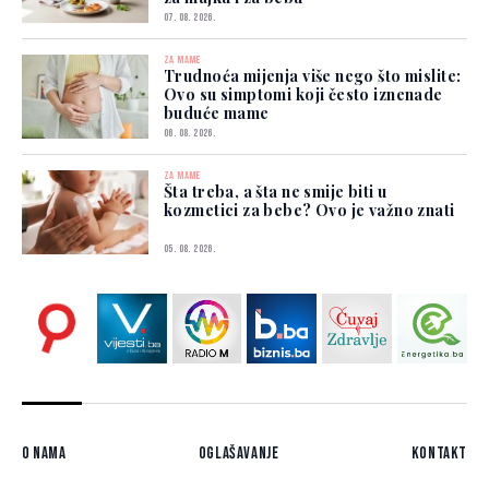
07. 08. 2026.
ZA MAME
Trudnoća mijenja više nego što mislite:
Ovo su simptomi koji često iznenade
buduće mame
06. 08. 2026.
ZA MAME
Šta treba, a šta ne smije biti u
kozmetici za bebe? Ovo je važno znati
05. 08. 2026.
O nama
Oglašavanje
Kontakt