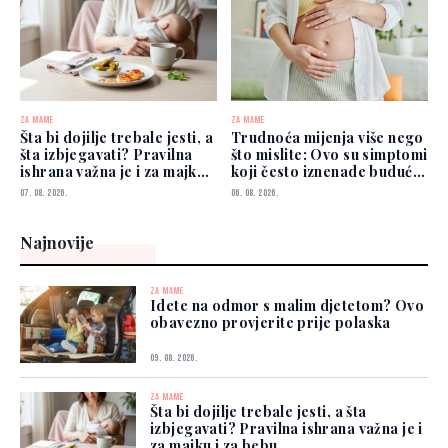
ZA MAME
ZA MAME
Šta bi dojilje trebale jesti, a
Trudnoća mijenja više nego
šta izbjegavati? Pravilna
što mislite: Ovo su simptomi
ishrana važna je i za majku i
koji često iznenade buduće
za bebu
mame
07. 08. 2026.
06. 08. 2026.
Najnovije
ZA MAME
Idete na odmor s malim djetetom? Ovo
obavezno provjerite prije polaska
09. 08. 2026.
ZA MAME
Šta bi dojilje trebale jesti, a šta
izbjegavati? Pravilna ishrana važna je i
za majku i za bebu