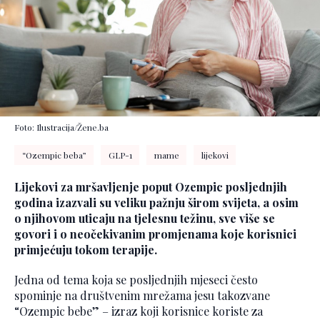
Foto: Ilustracija/Žene.ba
“Ozempic beba”
GLP-1
mame
lijekovi
Lijekovi za mršavljenje poput Ozempic posljednjih
godina izazvali su veliku pažnju širom svijeta, a osim
o njihovom uticaju na tjelesnu težinu, sve više se
govori i o neočekivanim promjenama koje korisnici
primjećuju tokom terapije.
Jedna od tema koja se posljednjih mjeseci često
spominje na društvenim mrežama jesu takozvane
“Ozempic bebe” – izraz koji korisnice koriste za