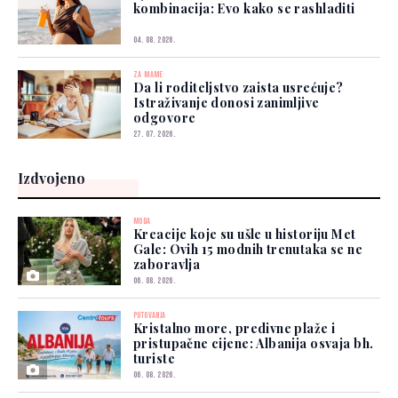
kombinacija: Evo kako se rashladiti
04. 08. 2026.
ZA MAME
Da li roditeljstvo zaista usrećuje?
Istraživanje donosi zanimljive
odgovore
27. 07. 2026.
Izdvojeno
MODA
Kreacije koje su ušle u historiju Met
Gale: Ovih 15 modnih trenutaka se ne
zaboravlja
06. 08. 2026.
PUTOVANJA
Kristalno more, predivne plaže i
pristupačne cijene: Albanija osvaja bh.
turiste
06. 08. 2026.