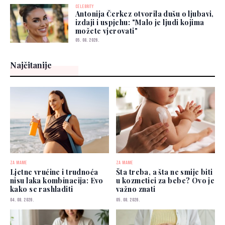
CELEBRITY
Antonija Čerkez otvorila dušu o ljubavi,
izdaji i uspjehu: "Malo je ljudi kojima
možete vjerovati"
05. 08. 2026.
Najčitanije
ZA MAME
ZA MAME
Ljetne vrućine i trudnoća
Šta treba, a šta ne smije biti
nisu laka kombinacija: Evo
u kozmetici za bebe? Ovo je
kako se rashladiti
važno znati
04. 08. 2026.
05. 08. 2026.