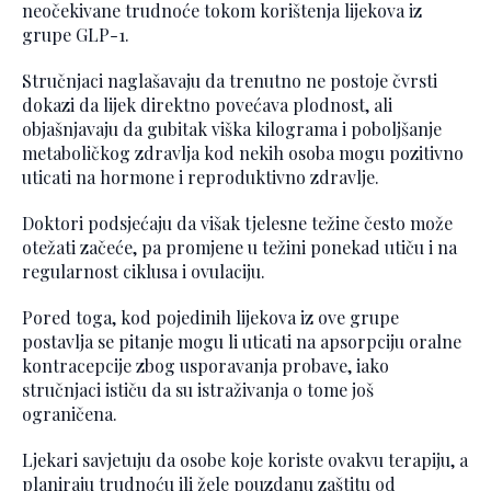
neočekivane trudnoće tokom korištenja lijekova iz
grupe GLP-1.
Stručnjaci naglašavaju da trenutno ne postoje čvrsti
dokazi da lijek direktno povećava plodnost, ali
objašnjavaju da gubitak viška kilograma i poboljšanje
metaboličkog zdravlja kod nekih osoba mogu pozitivno
uticati na hormone i reproduktivno zdravlje.
Doktori podsjećaju da višak tjelesne težine često može
otežati začeće, pa promjene u težini ponekad utiču i na
regularnost ciklusa i ovulaciju.
Pored toga, kod pojedinih lijekova iz ove grupe
postavlja se pitanje mogu li uticati na apsorpciju oralne
kontracepcije zbog usporavanja probave, iako
stručnjaci ističu da su istraživanja o tome još
ograničena.
Ljekari savjetuju da osobe koje koriste ovakvu terapiju, a
planiraju trudnoću ili žele pouzdanu zaštitu od