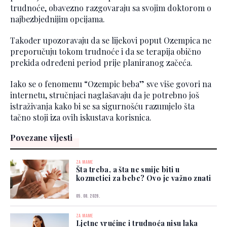
trudnoće, obavezno razgovaraju sa svojim doktorom o
najbezbjednijim opcijama.
Također upozoravaju da se lijekovi poput Ozempica ne
preporučuju tokom trudnoće i da se terapija obično
prekida određeni period prije planiranog začeća.
Iako se o fenomenu “Ozempic beba” sve više govori na
internetu, stručnjaci naglašavaju da je potrebno još
istraživanja kako bi se sa sigurnošću razumjelo šta
tačno stoji iza ovih iskustava korisnica.
Povezane vijesti
ZA MAME
Šta treba, a šta ne smije biti u
kozmetici za bebe? Ovo je važno znati
05. 08. 2026.
ZA MAME
Ljetne vrućine i trudnoća nisu laka