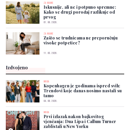
ZA MAME
Iskusnije, ali ne i potpuno spremne:
Kako se drugi porođaj razlikuje od
prvog
01. 06. 2026.
ZA MAME
Zašto se trudnicama ne preporučuju
visoke potpetice?
11. 05. 2026.
Izdvojeno
MODA
Kopenhagen je godinama ispred svih:
Trendovi koje danas nosimo nastali su
tamo
04. 08. 2026.
MODA
Prvi izlazak nakon bajkovitog
vjenčanja: Dua Lipa i Callum Turner
zablistali u New Yorku