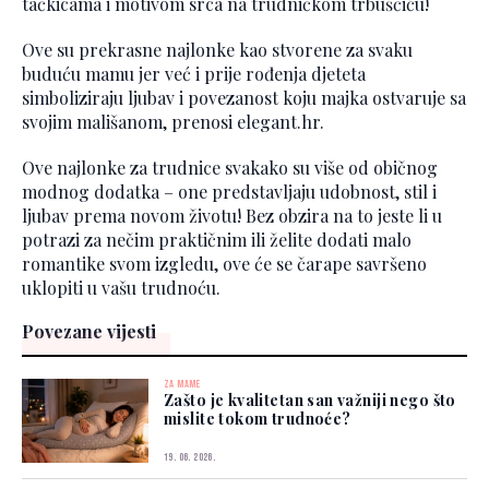
tačkicama i motivom srca na trudničkom trbuščiću!
Ove su prekrasne najlonke kao stvorene za svaku
buduću mamu jer već i prije rođenja djeteta
simboliziraju ljubav i povezanost koju majka ostvaruje sa
svojim mališanom, prenosi elegant.hr.
Ove najlonke za trudnice svakako su više od običnog
modnog dodatka – one predstavljaju udobnost, stil i
ljubav prema novom životu! Bez obzira na to jeste li u
potrazi za nečim praktičnim ili želite dodati malo
romantike svom izgledu, ove će se čarape savršeno
uklopiti u vašu trudnoću.
Povezane vijesti
ZA MAME
Zašto je kvalitetan san važniji nego što
mislite tokom trudnoće?
19. 06. 2026.