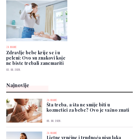
ZA MAME
Zdravlje bebe krije se i u
peleni: Ovo su znakovi koje
ne biste trebali zanemariti
03. 08. 2026.
Najnovije
ZA MAME
Šta treba, a šta ne smije biti u
kozmetici za bebe? Ovo je važno znati
05. 08. 2026.
ZA MAME
Ljetne vrućine i trudnoća nisu laka