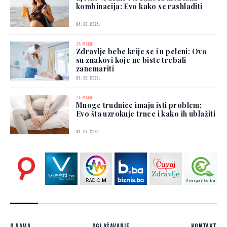
kombinacija: Evo kako se rashladiti
04. 08. 2026.
ZA MAME
Zdravlje bebe krije se i u peleni: Ovo
su znakovi koje ne biste trebali
zanemariti
03. 08. 2026.
ZA MAME
Mnoge trudnice imaju isti problem:
Evo šta uzrokuje trnce i kako ih ublažiti
31. 07. 2026.
O nama
Oglašavanje
Kontakt