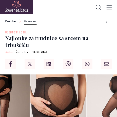
Početna
Za mame
UDOBNOST I STIL
Najlonke za trudnice sa srcem na
trbuščiću
Autor:
Žene.ba
18. 09. 2024.