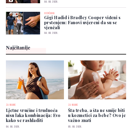
04. 08. 2026.
VJENČANJA
Gigi Hadid i Bradley Cooper viđeni s
prstenjem: Fanovi uvjereni da su se
vjenčali
04. 08. 2026.
Najčitanije
ZA MAME
ZA MAME
Ljetne vrućine i trudnoća
Šta treba, a šta ne smije biti
nisu laka kombinacija: Evo
u kozmetici za bebe? Ovo je
kako se rashladiti
važno znati
04. 08. 2026.
05. 08. 2026.