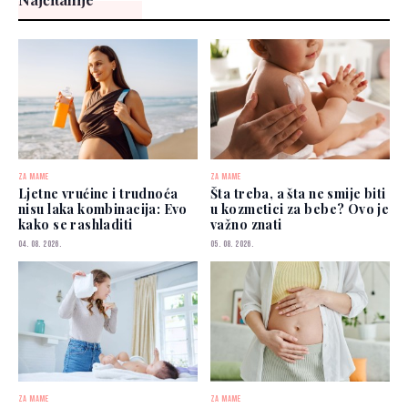
ZA MAME
ZA MAME
Ljetne vrućine i trudnoća
Šta treba, a šta ne smije biti
nisu laka kombinacija: Evo
u kozmetici za bebe? Ovo je
kako se rashladiti
važno znati
04. 08. 2026.
05. 08. 2026.
ZA MAME
ZA MAME