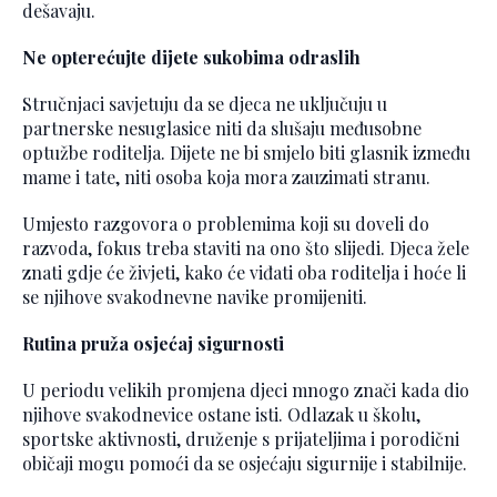
dešavaju.
Ne opterećujte dijete sukobima odraslih
Stručnjaci savjetuju da se djeca ne uključuju u
partnerske nesuglasice niti da slušaju međusobne
optužbe roditelja. Dijete ne bi smjelo biti glasnik između
mame i tate, niti osoba koja mora zauzimati stranu.
Umjesto razgovora o problemima koji su doveli do
razvoda, fokus treba staviti na ono što slijedi. Djeca žele
znati gdje će živjeti, kako će viđati oba roditelja i hoće li
se njihove svakodnevne navike promijeniti.
Rutina pruža osjećaj sigurnosti
U periodu velikih promjena djeci mnogo znači kada dio
njihove svakodnevice ostane isti. Odlazak u školu,
sportske aktivnosti, druženje s prijateljima i porodični
običaji mogu pomoći da se osjećaju sigurnije i stabilnije.