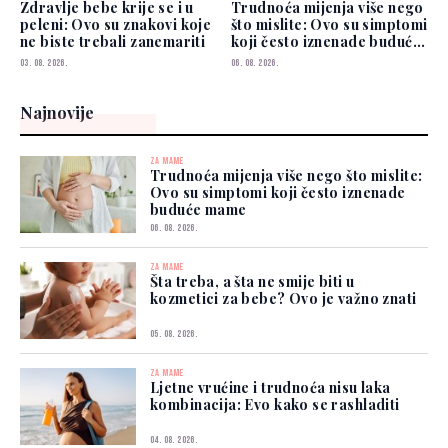
Zdravlje bebe krije se i u
Trudnoća mijenja više nego
peleni: Ovo su znakovi koje
što mislite: Ovo su simptomi
ne biste trebali zanemariti
koji često iznenade buduće
mame
03. 08. 2026.
06. 08. 2026.
Najnovije
ZA MAME
Trudnoća mijenja više nego što mislite:
Ovo su simptomi koji često iznenade
buduće mame
06. 08. 2026.
ZA MAME
Šta treba, a šta ne smije biti u
kozmetici za bebe? Ovo je važno znati
05. 08. 2026.
ZA MAME
Ljetne vrućine i trudnoća nisu laka
kombinacija: Evo kako se rashladiti
04. 08. 2026.