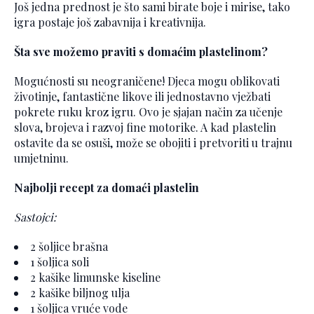
Još jedna prednost je što sami birate boje i mirise, tako
igra postaje još zabavnija i kreativnija.
Šta sve možemo praviti s domaćim plastelinom?
Mogućnosti su neograničene! Djeca mogu oblikovati
životinje, fantastične likove ili jednostavno vježbati
pokrete ruku kroz igru. Ovo je sjajan način za učenje
slova, brojeva i razvoj fine motorike. A kad plastelin
ostavite da se osuši, može se obojiti i pretvoriti u trajnu
umjetninu.
Najbolji recept za domaći plastelin
Sastojci:
2 šoljice brašna
1 šoljica soli
2 kašike limunske kiseline
2 kašike biljnog ulja
1 šoljica vruće vode