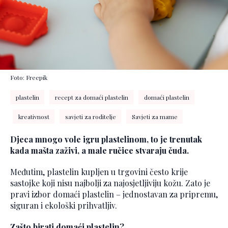
Foto: Freepik
plastelin
recept za domaći plastelin
domaći plastelin
kreativnost
savjeti za roditelje
Savjeti za mame
Djeca mnogo vole igru plastelinom, to je trenutak
kada mašta zaživi, a male ručice stvaraju čuda.
Međutim, plastelin kupljen u trgovini često krije
sastojke koji nisu najbolji za najosjetljiviju kožu. Zato je
pravi izbor domaći plastelin – jednostavan za pripremu,
siguran i ekološki prihvatljiv.
Zašto birati domaći plastelin?