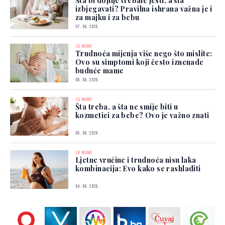
Šta bi dojilje trebale jesti, a šta
izbjegavati? Pravilna ishrana važna je i
za majku i za bebu
07. 08. 2026.
ZA MAME
Trudnoća mijenja više nego što mislite:
Ovo su simptomi koji često iznenade
buduće mame
06. 08. 2026.
ZA MAME
Šta treba, a šta ne smije biti u
kozmetici za bebe? Ovo je važno znati
05. 08. 2026.
ZA MAME
Ljetne vrućine i trudnoća nisu laka
kombinacija: Evo kako se rashladiti
04. 08. 2026.