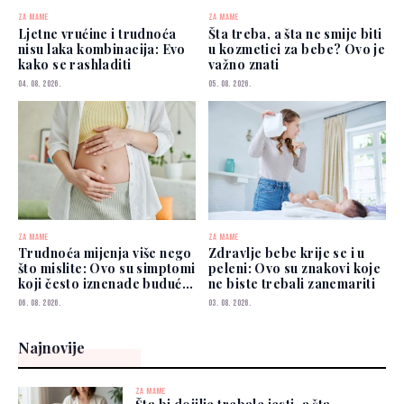
ZA MAME
ZA MAME
Ljetne vrućine i trudnoća
Šta treba, a šta ne smije biti
nisu laka kombinacija: Evo
u kozmetici za bebe? Ovo je
kako se rashladiti
važno znati
04. 08. 2026.
05. 08. 2026.
ZA MAME
ZA MAME
Trudnoća mijenja više nego
Zdravlje bebe krije se i u
što mislite: Ovo su simptomi
peleni: Ovo su znakovi koje
koji često iznenade buduće
ne biste trebali zanemariti
mame
06. 08. 2026.
03. 08. 2026.
Najnovije
ZA MAME