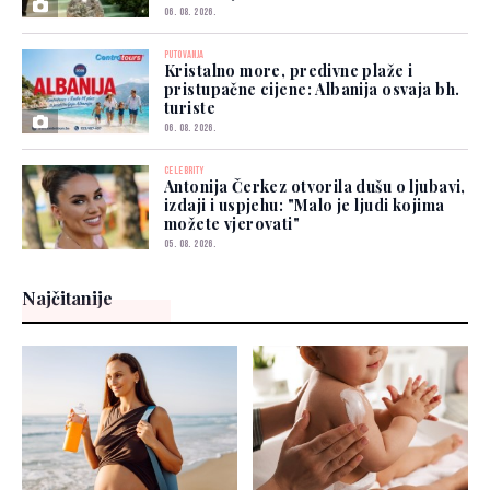
06. 08. 2026.
PUTOVANJA
Kristalno more, predivne plaže i
pristupačne cijene: Albanija osvaja bh.
turiste
06. 08. 2026.
CELEBRITY
Antonija Čerkez otvorila dušu o ljubavi,
izdaji i uspjehu: "Malo je ljudi kojima
možete vjerovati"
05. 08. 2026.
Najčitanije