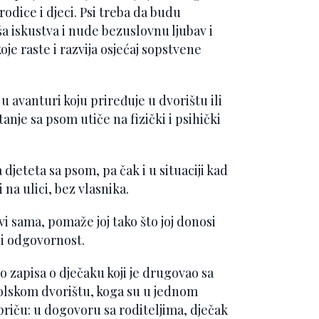
odice i djeci. Psi treba da budu
ša iskustva i nude bezuslovnu ljubav i
je raste i razvija osjećaj sopstvene
 avanturi koju priređuje u dvorištu ili
anje sa psom utiče na fizički i psihički
jeteta sa psom, pa čak i u situaciji kad
na ulici, bez vlasnika.
ivi sama, pomaže joj tako što joj donosi
ći odgovornost.
 zapisa o dječaku koji je drugovao sa
olskom dvorištu, koga su u jednom
 priču: u dogovoru sa roditeljima, dječak