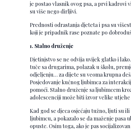
je postao vlasnik ovog psa, a prvi kadrovi
su više nego dirljivi.
Prednosti odrastanja djeteta i psa su viš
koji je pripadnik rase poznate po dobrodušn
1. Stalno druženje
Djetinjstvo se ne odvija uvijek glatko i lako
tuče sa drugarima, polazak u školu, premje
odjeljenju… za dijete su veoma krupna deš
Posjedovanje kućnog ljubimca za interakcij
pomoći. Stalno druženje sa ljubimcem kroz
adolescenciji može biti izvor velike utjehe
Kad god se djeca osjećaju tužno, ljuti su i
ljubimcu, a pokazalo se da maženje pasa u
opuste. Osim toga, ako je pas socijalizovan 