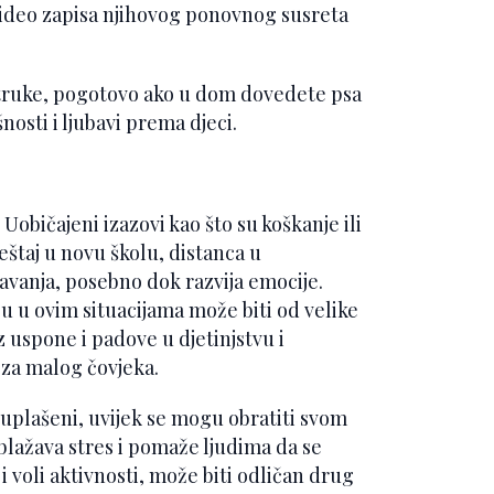
 video zapisa njihovog ponovnog susreta
estruke, pogotovo ako u dom dovedete psa
osti i ljubavi prema djeci.
. Uobičajeni izazovi kao što su koškanje ili
štaj u novu školu, distanca u
avanja, posebno dok razvija emocije.
u u ovim situacijama može biti od velike
 uspone i padove u djetinjstvu i
 za malog čovjeka.
li uplašeni, uvijek se mogu obratiti svom
blažava stres i pomaže ljudima da se
i voli aktivnosti, može biti odličan drug