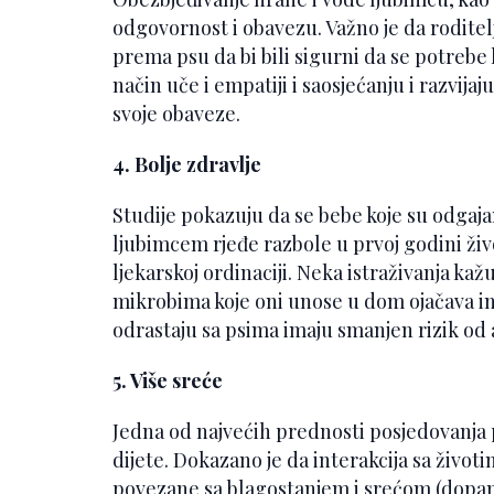
odgovornost i obavezu. Važno je da roditel
prema psu da bi bili sigurni da se potrebe 
način uče i empatiji i saosjećanju i razvija
svoje obaveze.
4. Bolje zdravlje
Studije pokazuju da se bebe koje su odgaj
ljubimcem rjeđe razbole u prvoj godini živ
ljekarskoj ordinaciji. Neka istraživanja kaž
mikrobima koje oni unose u dom ojačava im
odrastaju sa psima imaju smanjen rizik od a
5. Više sreće
Jedna od najvećih prednosti posjedovanja p
dijete. Dokazano je da interakcija sa živo
povezane sa blagostanjem i srećom (dopamin