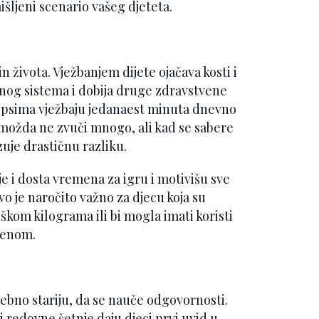
zmišljeni scenario vašeg djeteta.
in života. Vježbanjem dijete ojačava kosti i
rnog sistema i dobija druge zdravstvene
sa psima vježbaju jedanaest minuta dnevno
o možda ne zvuči mnogo, ali kad se sabere
je drastičnu razliku.
je i dosta vremena za igru i motivišu sve
o je naročito važno za djecu koja su
iškom kilograma ili bi mogla imati koristi
renom.
sebno stariju, da se nauče odgovornosti.
i redovne šetnje daju djeci prvi uvid u