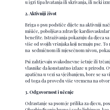
u igri tipa hvatanja ili skrivanja, ili neki i
2. Aktivniji život
Briga o psu podstiče dijete na aktivniji nač
mišiće, poboljšava zdravlje kardiovaskula
benefite. Istraživanja pokazuju da djeca 
više od svojih vršnjaka koji nemaju pse. T
na sedmičnom ili mjesečnom nivou, pokazu
Psi zahtjevaju svakodnevne šetnje ili trčan
vlasnike da konstantno izlaze u prirodu. Ov
apatična u vezi sa vježbanjem, bore se sa v
od toga da provedu više vremena na otvo
3. Odgovornost i učenje
Odrastanje sa psom je prilika za djecu, po
Obezbjeđivanje hrane i vode ljubimcu, kao 