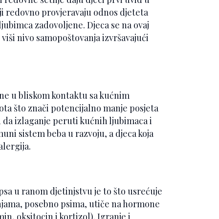
ji redovno provjeravaju odnos djeteta
ljubimca zadovoljene. Djeca se na ovaj
ju viši nivo samopoštovanja izvršavajući
ane u bliskom kontaktu sa kućnim
ota što znači potencijalno manje posjeta
u da izlaganje peruti kućnih ljubimaca i
uni sistem beba u razvoju, a djeca koja
lergija.
sa u ranom djetinjstvu je to što usrećuje
tinjama, posebno psima, utiče na hormone
, oksitocin i kortizol). Igranje i