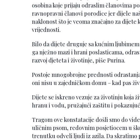
osobina koje prijaju odraslim članovima por
ravnopravni članovi porodice jer dijele na
naklonost što je veoma značajno za dijete ko
vrijednosti.
Bilo da dijete druguje sa kućnim ljubimem u
ga nježno mazi i hrani poslasticama, odrast
razvoj djeteta i životinje, piše Purina.
Postoje mnogobrojne prednosti odrastanja d
oni nisu u zajedničkom domu – kad pas živi 
Dijete se iskreno vezuje za životinju koja ž
hranu i vodu, pružajući zaštitu i pokazuju
Tragom ove konstatacije došli smo do video
uličnim psom, redovnim posjetiocem u šk
trenutku odveli ljudi iz azila. Da skratimo