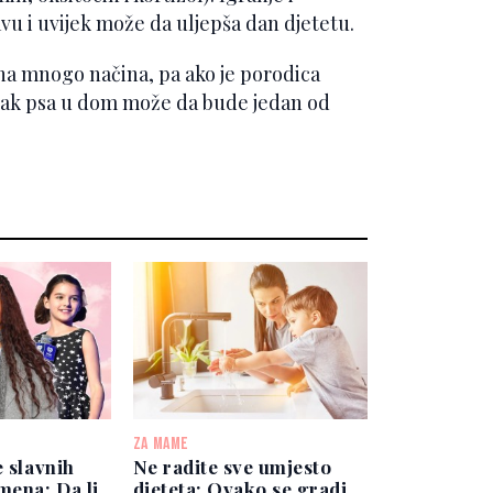
avu i uvijek može da uljepša dan djetetu.
na mnogo načina, pa ako je porodica
zak psa u dom može da bude jedan od
ZA MAME
e slavnih
Ne radite sve umjesto
mena: Da li
djeteta: Ovako se gradi