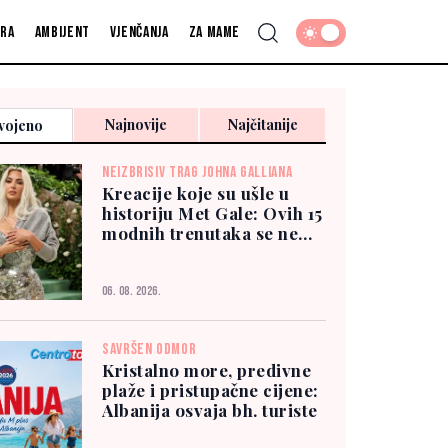
fra
Ambijent
Vjenčanja
Za mame
Najnovije
Najčitanije
vojeno
NEIZBRISIV TRAG JOHNA GALLIANA
Kreacije koje su ušle u
historiju Met Gale: Ovih 15
modnih trenutaka se ne
zaboravlja
06. 08. 2026.
SAVRŠEN ODMOR
Kristalno more, predivne
plaže i pristupačne cijene:
Albanija osvaja bh. turiste