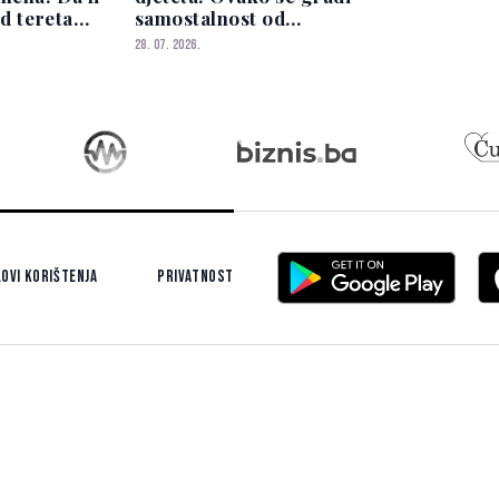
od tereta
samostalnost od
telja?
najranijeg uzrasta
28. 07. 2026.
ovi korištenja
Privatnost