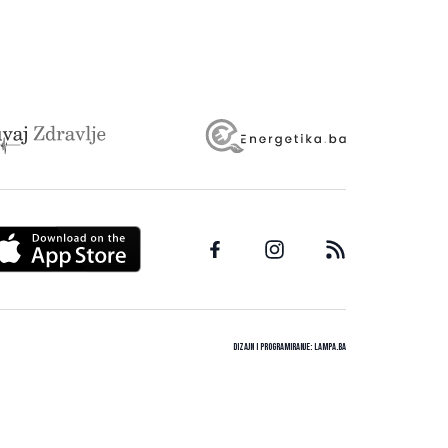
Dizajn i programiranje:
Lampa.ba