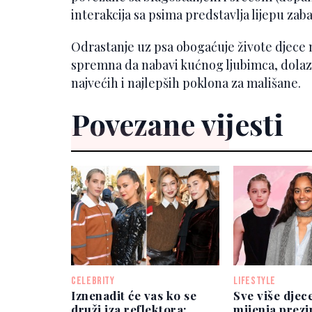
interakcija sa psima predstavlja lijepu zab
Odrastanje uz psa obogaćuje živote djece 
spremna da nabavi kućnog ljubimca, dola
najvećih i najlepših poklona za mališane.
Povezane vijesti
CELEBRITY
LIFESTYLE
Iznenadit će vas ko se
Sve više djec
druži iza reflektora:
mijenja prezi