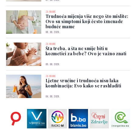
07. 08. 2026.
ZA MAME
Trudnoća mijenja više nego što mislite:
Ovo su simptomi koji često iznenade
buduće mame
06. 08. 2026.
ZA MAME
Šta treba, a šta ne smije biti u
kozmetici za bebe? Ovo je važno znati
05. 08. 2026.
ZA MAME
Ljetne vrućine i trudnoća nisu laka
kombinacija: Evo kako se rashladiti
04. 08. 2026.