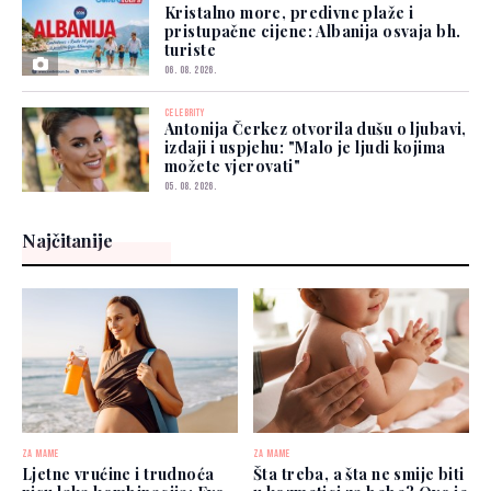
Kristalno more, predivne plaže i
pristupačne cijene: Albanija osvaja bh.
turiste
06. 08. 2026.
CELEBRITY
Antonija Čerkez otvorila dušu o ljubavi,
izdaji i uspjehu: "Malo je ljudi kojima
možete vjerovati"
05. 08. 2026.
Najčitanije
ZA MAME
ZA MAME
Ljetne vrućine i trudnoća
Šta treba, a šta ne smije biti