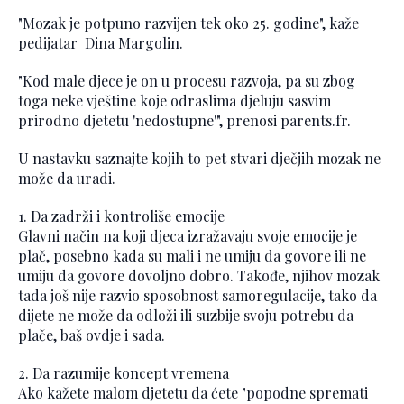
"Mozak je potpuno razvijen tek oko 25. godine", kaže
pedijatar Dina Margolin.
"Kod male djece je on u procesu razvoja, pa su zbog
toga neke vještine koje odraslima djeluju sasvim
prirodno djetetu 'nedostupne'", prenosi parents.fr.
U nastavku saznajte kojih to pet stvari dječjih mozak ne
može da uradi.
1. Da zadrži i kontroliše emocije
Glavni način na koji djeca izražavaju svoje emocije je
plač, posebno kada su mali i ne umiju da govore ili ne
umiju da govore dovoljno dobro. Takođe, njihov mozak
tada još nije razvio sposobnost samoregulacije, tako da
dijete ne može da odloži ili suzbije svoju potrebu da
plače, baš ovdje i sada.
2. Da razumije koncept vremena
Ako kažete malom djetetu da ćete "popodne spremati