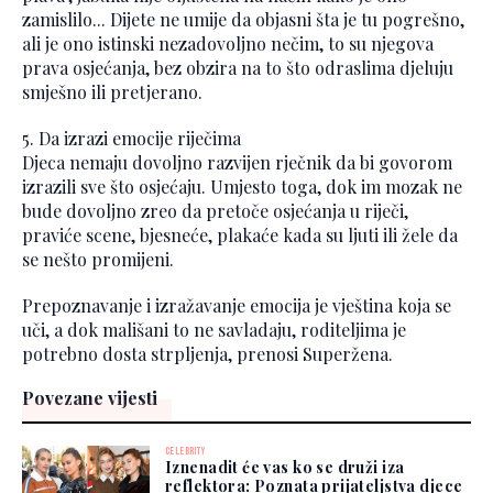
zamislilo... Dijete ne umije da objasni šta je tu pogrešno,
ali je ono istinski nezadovoljno nečim, to su njegova
prava osjećanja, bez obzira na to što odraslima djeluju
smješno ili pretjerano.
5. Da izrazi emocije riječima
Djeca nemaju dovoljno razvijen rječnik da bi govorom
izrazili sve što osjećaju. Umjesto toga, dok im mozak ne
bude dovoljno zreo da pretoče osjećanja u riječi,
praviće scene, bjesneće, plakaće kada su ljuti ili žele da
se nešto promijeni.
Prepoznavanje i izražavanje emocija je vještina koja se
uči, a dok mališani to ne savladaju, roditeljima je
potrebno dosta strpljenja, prenosi Superžena.
Povezane vijesti
CELEBRITY
Iznenadit će vas ko se druži iza
reflektora: Poznata prijateljstva djece