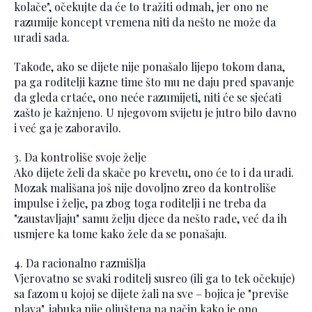
kolače", očekujte da će to tražiti odmah, jer ono ne
razumije koncept vremena niti da nešto ne može da
uradi sada.
Takođe, ako se dijete nije ponašalo lijepo tokom dana,
pa ga roditelji kazne time što mu ne daju pred spavanje
da gleda crtaće, ono neće razumijeti, niti će se sjećati
zašto je kažnjeno. U njegovom svijetu je jutro bilo davno
i već ga je zaboravilo.
3. Da kontroliše svoje želje
Ako dijete želi da skače po krevetu, ono će to i da uradi.
Mozak mališana još nije dovoljno zreo da kontroliše
impulse i želje, pa zbog toga roditelji i ne treba da
"zaustavljaju" samu želju djece da nešto rade, već da ih
usmjere ka tome kako žele da se ponašaju.
4. Da racionalno razmišlja
Vjerovatno se svaki roditelj susreo (ili ga to tek očekuje)
sa fazom u kojoj se dijete žali na sve – bojica je "previše
plava", jabuka nije oljuštena na način kako je ono