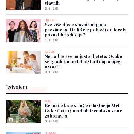
slavnih
08. 08. 2026.
LIFESTYLE
Sve više djece slavnih mijenja
prezimena: Da li žele pobjeći od tereta
poznatih roditelja?
07. 08. 2026.
ZA MAME
Ne radite sve umjesto djeteta: Ovako
se gradi samostalnost od najranijeg
uzrasta
28. 07. 2026.
Izdvojeno
MODA
Kreacije koje su ušle u historiju Met
Gale: Ovih 15 modnih trenutaka se ne
zaboravlja
06. 08. 2026.
PUTOVANJA