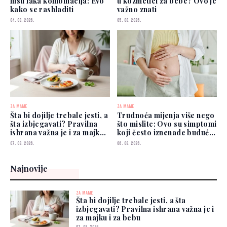
nisu laka kombinacija: Evo
u kozmetici za bebe? Ovo je
kako se rashladiti
važno znati
04. 08. 2026.
05. 08. 2026.
ZA MAME
ZA MAME
Šta bi dojilje trebale jesti, a
Trudnoća mijenja više nego
šta izbjegavati? Pravilna
što mislite: Ovo su simptomi
ishrana važna je i za majku i
koji često iznenade buduće
za bebu
mame
07. 08. 2026.
06. 08. 2026.
Najnovije
ZA MAME
Šta bi dojilje trebale jesti, a šta
izbjegavati? Pravilna ishrana važna je i
za majku i za bebu