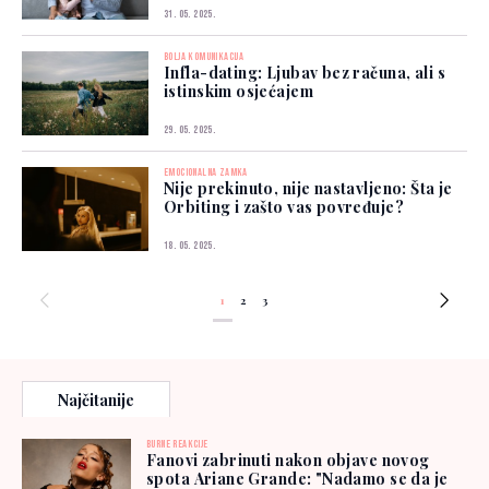
31. 05. 2025.
BOLJA KOMUNIKACIJA
Infla-dating: Ljubav bez računa, ali s
istinskim osjećajem
29. 05. 2025.
EMOCIONALNA ZAMKA
Nije prekinuto, nije nastavljeno: Šta je
Orbiting i zašto vas povređuje?
18. 05. 2025.
1
2
3
Najčitanije
BURNE REAKCIJE
Fanovi zabrinuti nakon objave novog
spota Ariane Grande: "Nadamo se da je