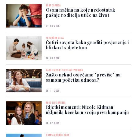
RANA SAMOĆA
Osam načina na koje nedostatak
pažnje roditelja utiče na život
21. 03. 2026.
PORODIČNA VEZA
Četiri savjeta kako graditi povjerenje i
bliskost s djetetom
18. 03. 2026.
KADA EMOCIJE PREPLAVE PRERANO
Zašto nekad osjećamo "previše" na
samom početku odnosa?
09. 11. 2025.
NOVO LICE BRENDA
Rijetki momenti: Nicole Kidman
uključila kćerku u svoju prvu kampanju
28. 07. 2025.
KOMPAS NJENOG SRCA