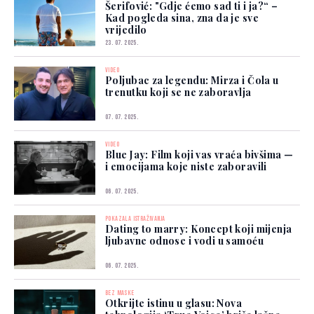
Šerifović: "Gdje ćemo sad ti i ja?“ –
Kad pogleda sina, zna da je sve
vrijedilo
23. 07. 2025.
VIDEO
Poljubac za legendu: Mirza i Čola u
trenutku koji se ne zaboravlja
07. 07. 2025.
VIDEO
Blue Jay: Film koji vas vraća bivšima —
i emocijama koje niste zaboravili
06. 07. 2025.
POKAZALA ISTRAŽIVANJA
Dating to marry: Koncept koji mijenja
ljubavne odnose i vodi u samoću
06. 07. 2025.
BEZ MASKE
Otkrijte istinu u glasu: Nova