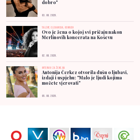
dobro"
03. 08. 2026.
TALENT, ELEGANCIJA, OSMIJEH
Ovo je žena o kojoj svi pričaju nakon
Merlinovih koncerata na Koševu
02. 08. 2026.
INTERVJU ZA ŽENE.BA
Antonija Čerkez otvorila dušu o ljubavi,
izdaji i uspjehu: "Malo je ljudi kojima
možete vjerovati"
05. 08. 2026.