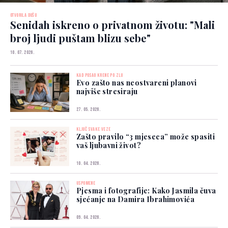
OTVORILA DUŠU
Senidah iskreno o privatnom životu: "Mali
broj ljudi puštam blizu sebe"
10. 07. 2026.
KAD POSAO KRENE PO ZLU
Evo zašto nas neostvareni planovi
najviše stresiraju
27. 05. 2026.
KLJUČ SVAKE VEZE
Zašto pravilo “3 mjeseca” može spasiti
vaš ljubavni život?
10. 04. 2026.
USPOMENE
Pjesma i fotografije: Kako Jasmila čuva
sjećanje na Damira Ibrahimovića
09. 04. 2026.