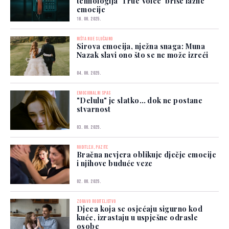
tehnologija ‘True Voice’ briše lažne
emocije
16. 06. 2025.
NIŠTA NIJE SLUČAJNO
Sirova emocija, nježna snaga: Muna
Nazak slavi ono što se ne može izreći
04. 06. 2025.
EMOCIONALNI SPAS
"Delulu" je slatko… dok ne postane
stvarnost
03. 06. 2025.
RODITLEJI, PAZITE
Bračna nevjera oblikuje dječje emocije
i njihove buduće veze
02. 06. 2025.
ZDRAVO RODITELJSTVO
Djeca koja se osjećaju sigurno kod
kuće, izrastaju u uspješne odrasle
osobe