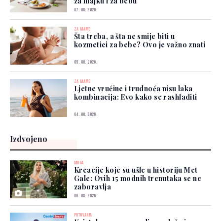
za majku i za bebu
07. 08. 2026.
ZA MAME
Šta treba, a šta ne smije biti u
kozmetici za bebe? Ovo je važno znati
05. 08. 2026.
ZA MAME
Ljetne vrućine i trudnoća nisu laka
kombinacija: Evo kako se rashladiti
04. 08. 2026.
Izdvojeno
MODA
Kreacije koje su ušle u historiju Met
Gale: Ovih 15 modnih trenutaka se ne
zaboravlja
06. 08. 2026.
PUTOVANJA