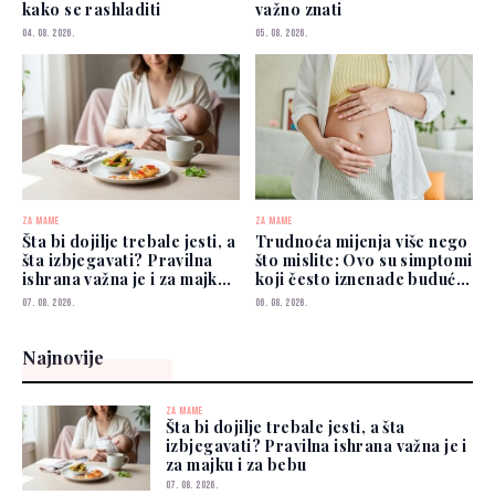
kako se rashladiti
važno znati
04. 08. 2026.
05. 08. 2026.
ZA MAME
ZA MAME
Šta bi dojilje trebale jesti, a
Trudnoća mijenja više nego
šta izbjegavati? Pravilna
što mislite: Ovo su simptomi
ishrana važna je i za majku i
koji često iznenade buduće
za bebu
mame
07. 08. 2026.
06. 08. 2026.
Najnovije
ZA MAME
Šta bi dojilje trebale jesti, a šta
izbjegavati? Pravilna ishrana važna je i
za majku i za bebu
07. 08. 2026.