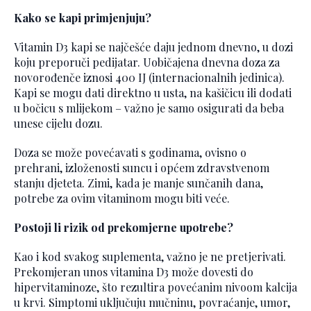
Kako se kapi primjenjuju?
Vitamin D3 kapi se najčešće daju jednom dnevno, u dozi
koju preporuči pedijatar. Uobičajena dnevna doza za
novorođenče iznosi 400 IJ (internacionalnih jedinica).
Kapi se mogu dati direktno u usta, na kašičicu ili dodati
u bočicu s mlijekom – važno je samo osigurati da beba
unese cijelu dozu.
Doza se može povećavati s godinama, ovisno o
prehrani, izloženosti suncu i općem zdravstvenom
stanju djeteta. Zimi, kada je manje sunčanih dana,
potrebe za ovim vitaminom mogu biti veće.
Postoji li rizik od prekomjerne upotrebe?
Kao i kod svakog suplementa, važno je ne pretjerivati.
Prekomjeran unos vitamina D3 može dovesti do
hipervitaminoze, što rezultira povećanim nivoom kalcija
u krvi. Simptomi uključuju mučninu, povraćanje, umor,