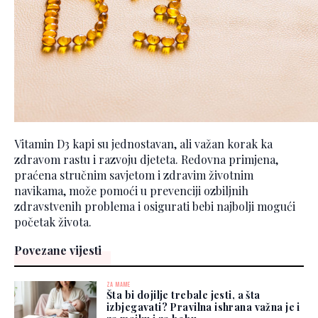
Vitamin D3 kapi su jednostavan, ali važan korak ka
zdravom rastu i razvoju djeteta. Redovna primjena,
praćena stručnim savjetom i zdravim životnim
navikama, može pomoći u prevenciji ozbiljnih
zdravstvenih problema i osigurati bebi najbolji mogući
početak života.
Povezane vijesti
ZA MAME
Šta bi dojilje trebale jesti, a šta
izbjegavati? Pravilna ishrana važna je i