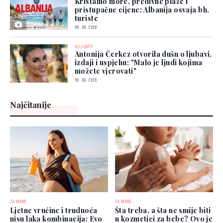
Kristalno more, predivne plaže i
pristupačne cijene: Albanija osvaja bh.
turiste
06. 08. 2026.
CELEBRITY
Antonija Čerkez otvorila dušu o ljubavi,
izdaji i uspjehu: "Malo je ljudi kojima
možete vjerovati"
05. 08. 2026.
Najčitanije
ZA MAME
ZA MAME
Ljetne vrućine i trudnoća
Šta treba, a šta ne smije biti
nisu laka kombinacija: Evo
u kozmetici za bebe? Ovo je