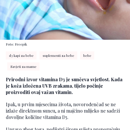
Foto: Freepik
d3 kapi za bebe
suplementi za bebe
bebe
Savjeti za mame
Prirodni izvor vitamina D3 je sunčeva svjetlost. Kada
je koža izložena UVB zrakama, tijelo počinje
proizvoditi ovaj važan vitamin.
Ipak, u prvim mjesecima života, novorođenčad se ne
izlaže direktnom suncu, a ni majčino mlijeko ne sadrži
dovoljne količine vitamina D3.
Upravo zbog toga, pedijatri širom svijeta preporučuju