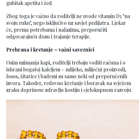
gubitak apetita i žeđ.
Zbog toga je važno da roditelji ne uvode vitamin D3 "na
svoju ruku", nego isključivo uz savjet pedijatra. Ljekar
će, prema potrebama i nalazima, preporučiti
odgovarajuću dozu i trajanje terapije.
Prehrana i kretanje – važni saveznici
Osim uzimanja kapi, roditelji trebaju voditi računa i o
ishrani bogatoj kalcijem – mlijeko, mliječni proizvodi,
losos, žitarice i bademi su samo neki od preporučenih
izvora. Također, redovno kretanje i boravak na svježem
zraku doprinose zdravlju kostiju i cjelokupnom razvoju.