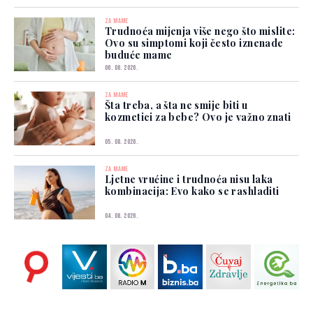
ZA MAME
Trudnoća mijenja više nego što mislite:
Ovo su simptomi koji često iznenade
buduće mame
06. 08. 2026.
ZA MAME
Šta treba, a šta ne smije biti u
kozmetici za bebe? Ovo je važno znati
05. 08. 2026.
ZA MAME
Ljetne vrućine i trudnoća nisu laka
kombinacija: Evo kako se rashladiti
04. 08. 2026.