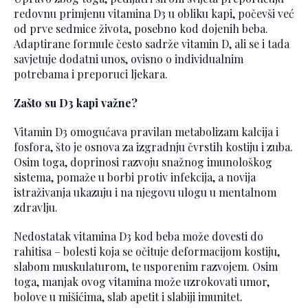
redovnu primjenu vitamina D3 u obliku kapi, počevši već
od prve sedmice života, posebno kod dojenih beba.
Adaptirane formule često sadrže vitamin D, ali se i tada
savjetuje dodatni unos, ovisno o individualnim
potrebama i preporuci ljekara.
Zašto su D3 kapi važne?
Vitamin D3 omogućava pravilan metabolizam kalcija i
fosfora, što je osnova za izgradnju čvrstih kostiju i zuba.
Osim toga, doprinosi razvoju snažnog imunološkog
sistema, pomaže u borbi protiv infekcija, a novija
istraživanja ukazuju i na njegovu ulogu u mentalnom
zdravlju.
Nedostatak vitamina D3 kod beba može dovesti do
rahitisa – bolesti koja se očituje deformacijom kostiju,
slabom muskulaturom, te usporenim razvojem. Osim
toga, manjak ovog vitamina može uzrokovati umor,
bolove u mišićima, slab apetit i slabiji imunitet.